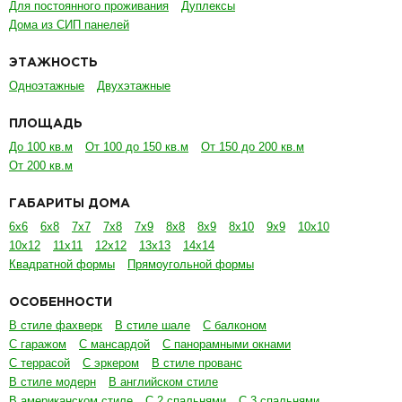
Для постоянного проживания
Дуплексы
Дома из СИП панелей
ЭТАЖНОСТЬ
Одноэтажные
Двухэтажные
ПЛОЩАДЬ
До 100 кв.м
От 100 до 150 кв.м
От 150 до 200 кв.м
От 200 кв.м
ГАБАРИТЫ ДОМА
6х6
6х8
7х7
7х8
7х9
8х8
8х9
8х10
9х9
10х10
10х12
11х11
12х12
13х13
14х14
Квадратной формы
Прямоугольной формы
ОСОБЕННОСТИ
В стиле фахверк
В стиле шале
С балконом
С гаражом
С мансардой
С панорамными окнами
С террасой
С эркером
В стиле прованс
В стиле модерн
В английском стиле
В американском стиле
С 2 спальнями
С 3 спальнями