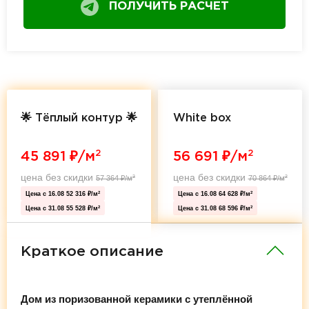
ПОЛУЧИТЬ РАСЧЕТ
🌟 Тёплый контур 🌟
White box
2
2
45 891
₽/м
56 691
₽/м
цена без скидки
цена без скидки
57 364
₽/м
70 864
₽/м
2
2
Цена с 16.08
52 316 ₽/м
Цена с 16.08
64 628 ₽/м
2
2
Цена с 31.08
55 528 ₽/м
Цена с 31.08
68 596 ₽/м
2
2
Краткое описание
Дом из поризованной керамики с утеплённой