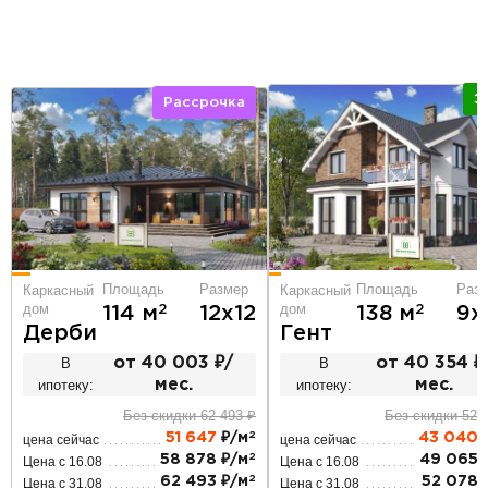
Э
Рассрочка
Площадь
Раз
Площадь
Размер
Каркасный
Каркасный
дом
дом
2
2
138 м
9х
114 м
12х12
Гент
Дерби
В
от 40 354 ₽
В
от 40 003 ₽/
ипотеку:
мес.
ипотеку:
мес.
Без скидки 52 
Без скидки 62 493 ₽
2
43 040
51 647
₽/м
цена сейчас
цена сейчас
2
49 065 
58 878 ₽/м
Цена с 16.08
Цена с 16.08
2
52 078 
62 493 ₽/м
Цена с 31.08
Цена с 31.08