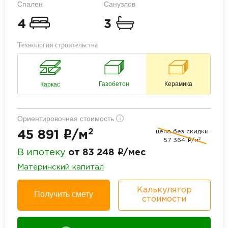
Спален
Санузлов
4
3
Технология строительства
Газобетон
Керамика
Каркас
Ориентировочная стоимость
i
2
цена без скидки
i
45 891
/м
2
57 364
i
/м
i
В ипотеку
от 83 248
/мес
Материнский капитал
Калькулятор
Получить смету
стоимости