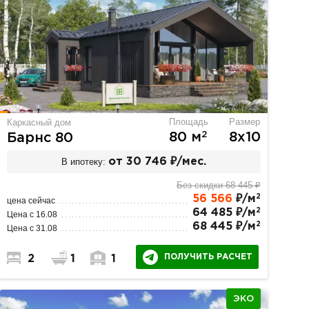
Площадь
Размер
Каркасный дом
2
80 м
8х10
Барнс 80
В ипотеку:
от 30 746 ₽/мес.
Без скидки 68 445 ₽
2
56 566
₽/м
цена сейчас
2
64 485 ₽/м
Цена с 16.08
2
68 445 ₽/м
Цена с 31.08
ПОЛУЧИТЬ РАСЧЕТ
2
1
1
ЭКО