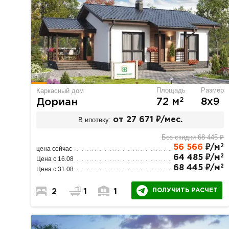
Площадь
Размер
Каркасный дом
2
72 м
8х9
Дориан
В ипотеку:
от 27 671 ₽/мес.
Без скидки 68 445 ₽
2
56 566
₽/м
цена сейчас
2
64 485 ₽/м
Цена с 16.08
2
68 445 ₽/м
Цена с 31.08
ПОЛУЧИТЬ РАСЧЕТ
2
1
1