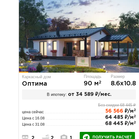
Площадь
Размер
Каркасный дом
2
90 м
8.6х10.8
Оптима
В ипотеку:
от 34 589 ₽/мес.
Без скидки 68 445 ₽
2
56 566
₽/м
цена сейчас
2
64 485 ₽/м
Цена с 16.08
2
68 445 ₽/м
Цена с 31.08
ПОЛУЧИТЬ РАСЧЕТ
2
2
1