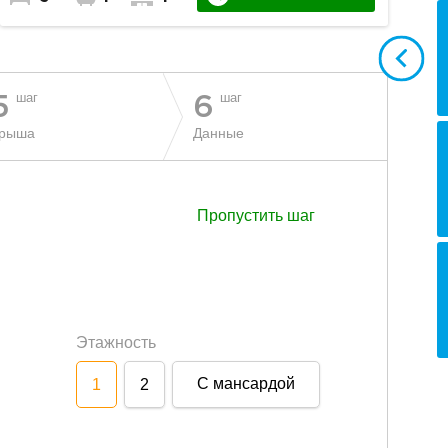
шаг
шаг
5
6
рыша
Данные
Пропустить шаг
Этажность
С мансардой
1
2