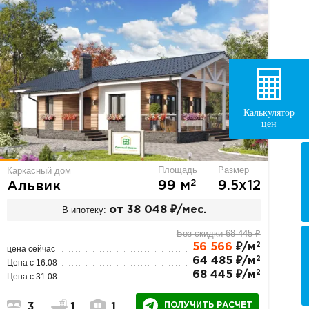
Калькулятор
цен
Площадь
Размер
Каркасный дом
2
99 м
9.5х12
Альвик
В ипотеку:
от 38 048 ₽/мес.
Без скидки 68 445 ₽
2
56 566
₽/м
цена сейчас
2
64 485 ₽/м
Цена с 16.08
2
68 445 ₽/м
Цена с 31.08
ПОЛУЧИТЬ РАСЧЕТ
3
1
1