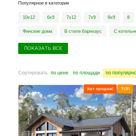
Популярное в категории
10x12
6х9
7x12
7х9
8х9
8
Финские дома
В стиле барнхаус
С котельн
ПОКАЗАТЬ ВСЕ
Сортировать
по цене
по площади
по популярн
Хит продаж!
ТОП