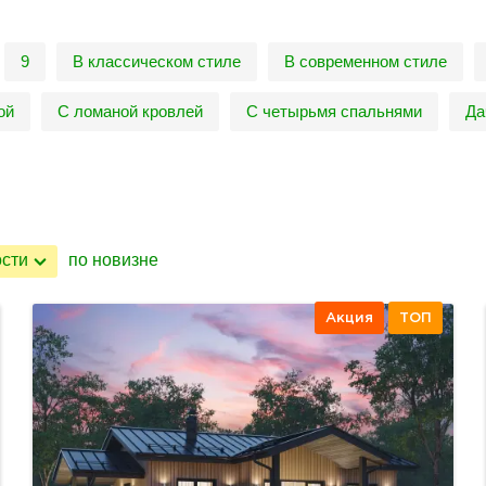
9
В классическом стиле
В современном стиле
ой
С ломаной кровлей
С четырьмя спальнями
Да
ости
по новизне
Акция
ТОП