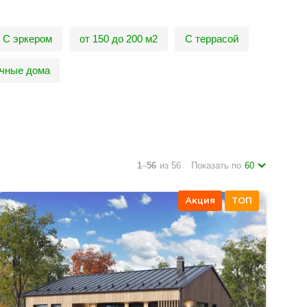
С эркером
от 150 до 200 м2
С террасой
чные дома
1
–
56
из 56
Показать по
60
Акция
ТОП