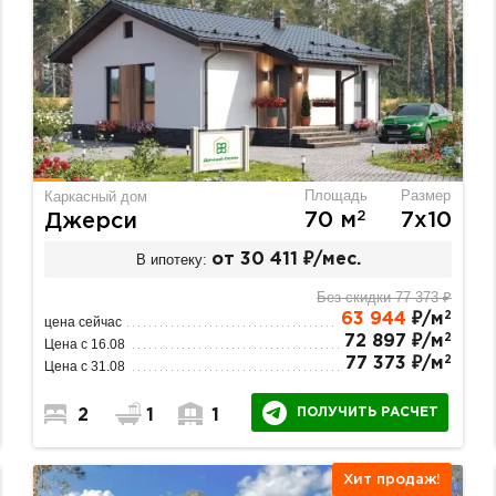
Площадь
Размер
Каркасный дом
2
70 м
7х10
Джерси
В ипотеку:
от 30 411 ₽/мес.
Без скидки 77 373 ₽
2
63 944
₽/м
цена сейчас
2
72 897 ₽/м
Цена с 16.08
2
77 373 ₽/м
Цена с 31.08
ПОЛУЧИТЬ РАСЧЕТ
2
1
1
Хит продаж!