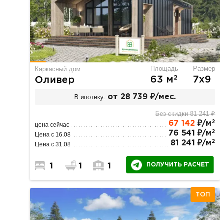
Площадь
Размер
Каркасный дом
2
63 м
7х9
Оливер
В ипотеку:
от 28 739 ₽/мес.
Без скидки 81 241 ₽
2
67 142
₽/м
цена сейчас
2
76 541 ₽/м
Цена с 16.08
2
81 241 ₽/м
Цена с 31.08
ПОЛУЧИТЬ РАСЧЕТ
1
1
1
ТОП