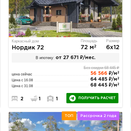
Площадь
Размер
Каркасный дом
2
72 м
6х12
Нордик 72
В ипотеку:
от 27 671 ₽/мес.
Без скидки 68 445 ₽
2
56 566
₽/м
цена сейчас
2
64 485 ₽/м
Цена с 16.08
2
68 445 ₽/м
Цена с 31.08
ПОЛУЧИТЬ РАСЧЕТ
2
1
1
ТОП
Рассрочка 2 года