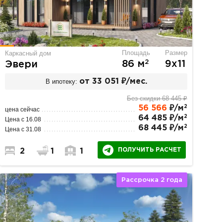
Площадь
Размер
Каркасный дом
2
86 м
9х11
Эвери
В ипотеку:
от 33 051 ₽/мес.
Без скидки 68 445 ₽
2
56 566
₽/м
цена сейчас
2
64 485 ₽/м
Цена с 16.08
2
68 445 ₽/м
Цена с 31.08
ПОЛУЧИТЬ РАСЧЕТ
2
1
1
Рассрочка 2 года