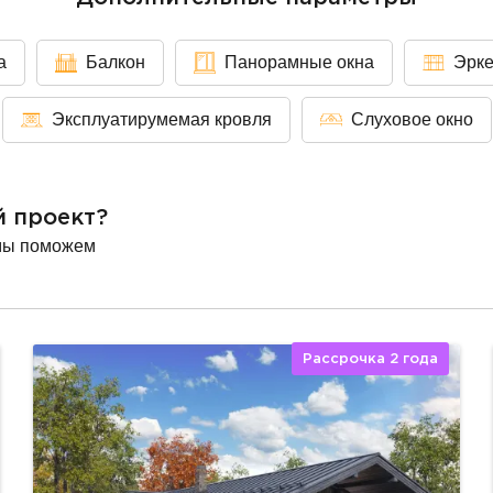
а
Балкон
Панорамные окна
Эрк
Эксплуатирумемая кровля
Слуховое окно
й проект?
мы поможем
Рассрочка 2 года