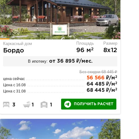
Площадь
Размер
Каркасный дом
2
96 м
8х12
Бордо
В ипотеку:
от 36 895 ₽/мес.
Без скидки 68 445 ₽
2
56 566
₽/м
цена сейчас
2
64 485 ₽/м
Цена с 16.08
2
68 445 ₽/м
Цена с 31.08
ПОЛУЧИТЬ РАСЧЕТ
3
1
1