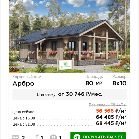
Площадь
Размер
Каркасный дом
2
80 м
8х10
Арбро
В ипотеку:
от 30 746 ₽/мес.
Без скидки 68 445 ₽
2
56 566
₽/м
цена сейчас
2
64 485 ₽/м
Цена с 16.08
2
68 445 ₽/м
Цена с 31.08
ПОЛУЧИТЬ РАСЧЕТ
2
1
1