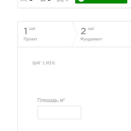
шаг
шаг
1
2
Проект
Фундамент
ШАГ 1 ИЗ 6
2
Площадь, м