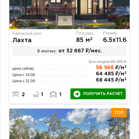
Площадь
Размер
Каркасный дом
2
85 м
6.5х11.6
Лахта
В ипотеку:
от 32 667 ₽/мес.
Без скидки 68 445 ₽
2
56 566
₽/м
цена сейчас
2
64 485 ₽/м
Цена с 16.08
2
68 445 ₽/м
Цена с 31.08
ПОЛУЧИТЬ РАСЧЕТ
2
1
1
ТОП