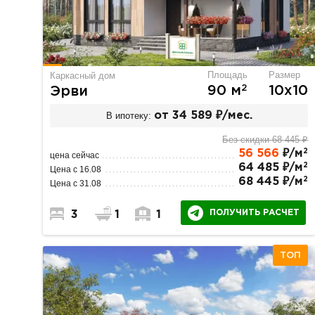
Площадь
Размер
Каркасный дом
2
90 м
10х10
Эрви
В ипотеку:
от 34 589 ₽/мес.
Без скидки 68 445 ₽
2
56 566
₽/м
цена сейчас
2
64 485 ₽/м
Цена с 16.08
2
68 445 ₽/м
Цена с 31.08
ПОЛУЧИТЬ РАСЧЕТ
3
1
1
ТОП