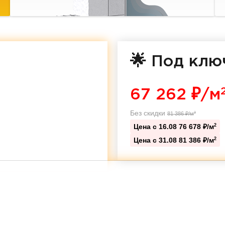
🌟 Под клю
67 262
₽/м
Без скидки
81 386
₽/м
2
Цена с 16.08
76 678 ₽/м
2
Цена с 31.08
81 386 ₽/м
2