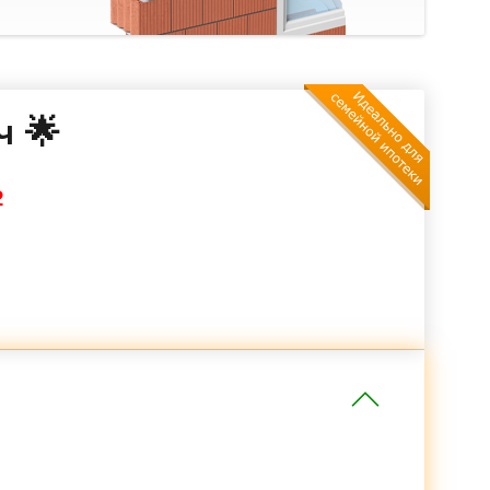
ч 🌟
2