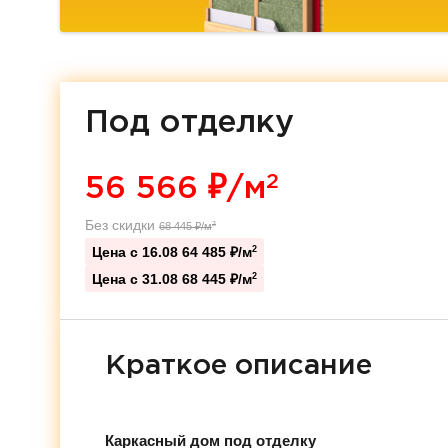
Под отделку
2
56 566
₽/м
Без скидки
68 445
₽/м
2
Цена с 16.08
64 485 ₽/м
2
Цена с 31.08
68 445 ₽/м
2
Краткое описание
Каркасный дом под отделку