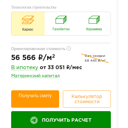
Технология строительства
Газобетон
Керамика
Каркас
Ориентировочная стоимость
i
2
Без скидки
i
56 566
/м
2
68 445
i
/м
i
В ипотеку
от 33 051
/мес
Материнский капитал
Получить смету
Калькулятор
стоимости
ПОЛУЧИТЬ РАСЧЕТ