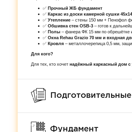
✅
Прочный ЖБ фундамент
✅
Каркас из доски камерной сушки 45х1
✅
Утепление
– стены 150 мм + Пенофол ф
✅
Обшивка стен OSB-3
– готов к дальней
✅
Полы
– фанера ФК 15 мм по обрешётке 
✅
Окна Rehau Grazio 70 мм и входная д
✅
Кровля
– металлочерепица 0,5 мм, защи
Для кого?
Для тех, кто хочет
надёжный каркасный дом с 
Подготовительные
Фундамент