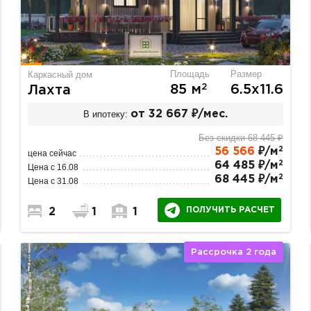
Площадь
Размер
Каркасный дом
2
85 м
6.5х11.6
Лахта
В ипотеку:
от 32 667 ₽/мес.
Без скидки 68 445 ₽
2
56 566
₽/м
цена сейчас
2
64 485 ₽/м
Цена с 16.08
2
68 445 ₽/м
Цена с 31.08
ПОЛУЧИТЬ РАСЧЕТ
2
1
1
Рассрочка 2 года