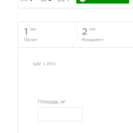
шаг
шаг
1
2
Проект
Фундамент
ШАГ 1 ИЗ 6
2
Площадь, м