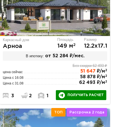
Площадь
Размер
Каркасный дом
2
149 м
12.2х17.1
Арноа
В ипотеку:
от 52 284 ₽/мес.
Без скидки 62 493 ₽
2
51 647
₽/м
цена сейчас
2
58 878 ₽/м
Цена с 16.08
2
62 493 ₽/м
Цена с 31.08
ПОЛУЧИТЬ РАСЧЕТ
3
2
1
ТОП
Рассрочка 2 года