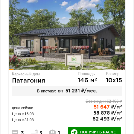
Площадь
Размер
Каркасный дом
2
146 м
10х15
Патагония
В ипотеку:
от 51 231 ₽/мес.
Без скидки 62 493 ₽
2
51 647
₽/м
цена сейчас
2
58 878 ₽/м
Цена с 16.08
2
62 493 ₽/м
Цена с 31.08
ПОЛУЧИТЬ РАСЧЕТ
3
3
1