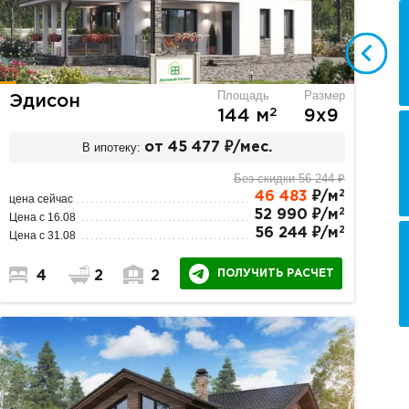
Площадь
Размер
Эдисон
2
144 м
9х9
В ипотеку:
от 45 477 ₽/мес.
Без скидки 56 244 ₽
2
46 483
₽/м
цена сейчас
2
52 990 ₽/м
Цена с 16.08
2
56 244 ₽/м
Цена с 31.08
ПОЛУЧИТЬ РАСЧЕТ
4
2
2