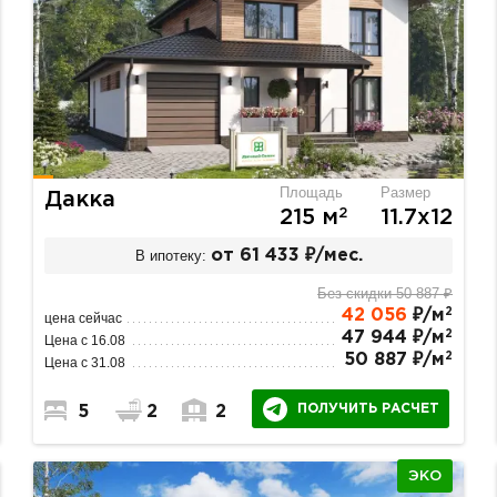
Площадь
Размер
Дакка
2
215 м
11.7х12
В ипотеку:
от 61 433 ₽/мес.
Без скидки 50 887 ₽
2
42 056
₽/м
цена сейчас
2
47 944 ₽/м
Цена с 16.08
2
50 887 ₽/м
Цена с 31.08
ПОЛУЧИТЬ РАСЧЕТ
5
2
2
ЭКО