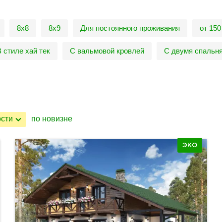
8х8
8х9
Для постоянного проживания
от 150
В стиле хай тек
С вальмовой кровлей
С двумя спальн
ости
по новизне
ЭКО