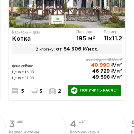
Площадь
Размер
Каркасный дом
2
195 м
11х11.2
Котка
В ипотеку:
от 54 306 ₽/мес.
Без скидки 49 598 ₽
2
40 990
₽/м
цена сейчас
2
46 729 ₽/м
Цена с 16.08
2
49 598 ₽/м
Цена с 31.08
ПОЛУЧИТЬ РАСЧЕТ
5
3
2
шаг
шаг
3
4
Каркас и стены
Коммуникации
К