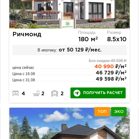
Площадь
Размер
Ричмонд
2
180 м
8.5х10
В ипотеку:
от 50 129 ₽/мес.
Без скидки 49 598 ₽
2
40 990
₽/м
цена сейчас
2
46 729 ₽/м
Цена с 16.08
2
49 598 ₽/м
Цена с 31.08
ПОЛУЧИТЬ РАСЧЕТ
4
2
2
ТОП
ЭКО