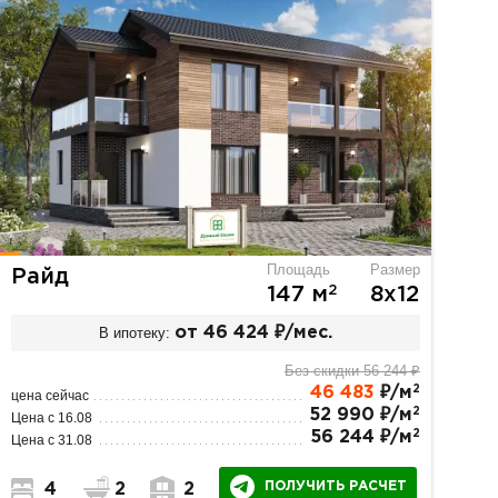
Площадь
Размер
Райд
2
147 м
8х12
В ипотеку:
от 46 424 ₽/мес.
Без скидки 56 244 ₽
2
46 483
₽/м
цена сейчас
2
52 990 ₽/м
Цена с 16.08
2
56 244 ₽/м
Цена с 31.08
ПОЛУЧИТЬ РАСЧЕТ
4
2
2