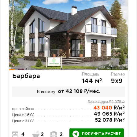
Площадь
Размер
Барбара
2
144 м
9х9
В ипотеку:
от 42 108 ₽/мес.
Без скидки 52 078 ₽
2
43 040
₽/м
цена сейчас
2
49 065 ₽/м
Цена с 16.08
2
52 078 ₽/м
Цена с 31.08
ПОЛУЧИТЬ РАСЧЕТ
4
2
2