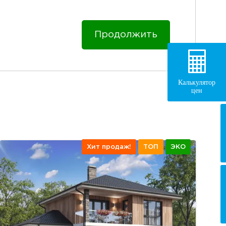
Продолжить
Калькулятор
цен
Хит продаж!
ТОП
ЭКО