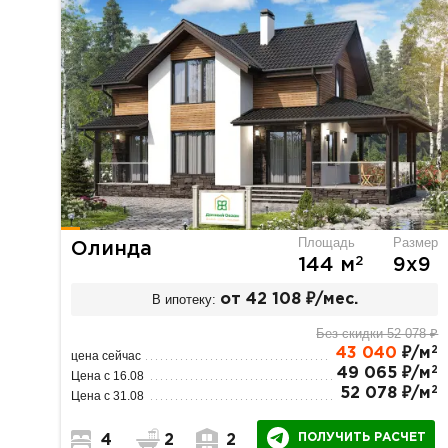
Площадь
Размер
Олинда
2
144 м
9х9
В ипотеку:
от 42 108 ₽/мес.
Без скидки 52 078 ₽
2
43 040
₽/м
цена сейчас
2
49 065 ₽/м
Цена с 16.08
2
52 078 ₽/м
Цена с 31.08
ПОЛУЧИТЬ РАСЧЕТ
4
2
2