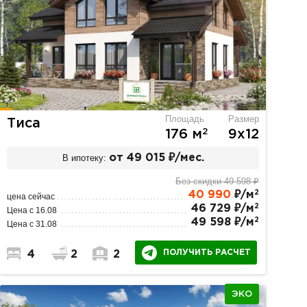
Площадь
Размер
Тиса
2
176 м
9х12
В ипотеку:
от 49 015 ₽/мес.
Без скидки 49 598 ₽
2
40 990
₽/м
цена сейчас
2
46 729 ₽/м
Цена с 16.08
2
49 598 ₽/м
Цена с 31.08
ПОЛУЧИТЬ РАСЧЕТ
4
2
2
ЭКО