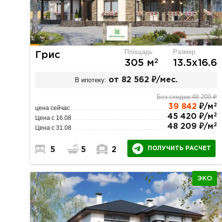
Площадь
Размер
Грис
2
305 м
13.5х16.6
В ипотеку:
от 82 562 ₽/мес.
Без скидки 48 209 ₽
2
39 842
₽/м
цена сейчас
2
45 420 ₽/м
Цена с 16.08
2
48 209 ₽/м
Цена с 31.08
ПОЛУЧИТЬ РАСЧЕТ
5
5
2
ЭКО