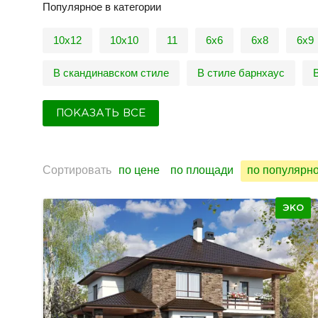
Популярное в категории
10x12
10х10
11
6x6
6х8
6х9
В скандинавском стиле
В стиле барнхаус
ПОКАЗАТЬ ВСЕ
Сортировать
по цене
по площади
по популярн
ЭКО