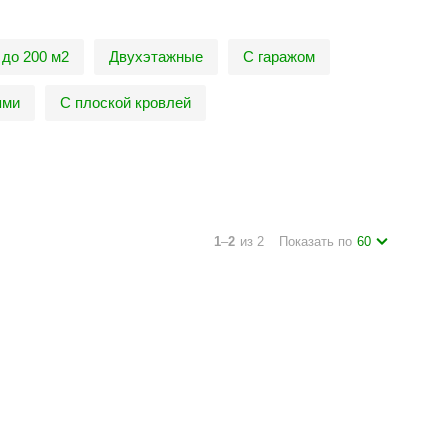
 до 200 м2
Двухэтажные
С гаражом
ями
С плоской кровлей
1
–
2
из 2
Показать по
60