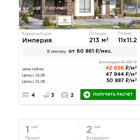
Площадь
Размер
Каркасный дом
2
213 м
11х11.2
Империя
В ипотеку:
от 60 861 ₽/мес.
Без скидки 50 887 ₽
2
42 056
₽/м
цена сейчас
2
47 944 ₽/м
Цена с 16.08
2
50 887 ₽/м
Цена с 31.08
ПОЛУЧИТЬ РАСЧЕТ
4
3
2
шаг
шаг
1
2
Проект
Фундамент