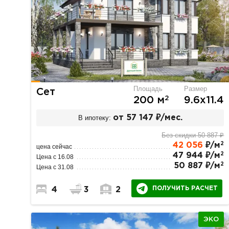
Площадь
Размер
Сет
2
200 м
9.6х11.4
В ипотеку:
от 57 147 ₽/мес.
Без скидки 50 887 ₽
2
42 056
₽/м
цена сейчас
2
47 944 ₽/м
Цена с 16.08
2
50 887 ₽/м
Цена с 31.08
ПОЛУЧИТЬ РАСЧЕТ
4
3
2
ЭКО