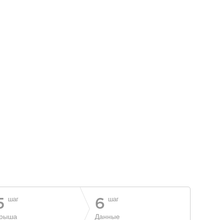
шаг
шаг
5
6
рыша
Данные