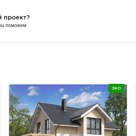
й проект?
мы поможем
ЭКО