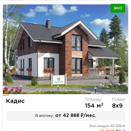
ЭКО
Площадь
Размер
Кадис
2
154 м
8х9
В ипотеку:
от 42 888 ₽/мес.
Без скидки 49 598 ₽
2