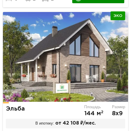
ЭКО
Площадь
Размер
Эльба
2
144 м
8х9
В ипотеку:
от 42 108 ₽/мес.