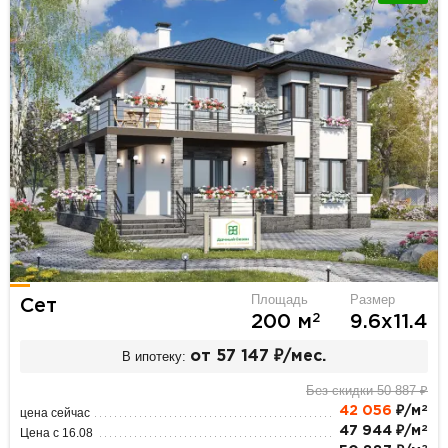
Площадь
Размер
Сет
2
200 м
9.6х11.4
В ипотеку:
от 57 147 ₽/мес.
Без скидки 50 887 ₽
2
42 056
₽/м
цена сейчас
2
47 944 ₽/м
Цена с 16.08
2