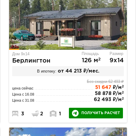
Площадь
Размер
Дом 9х14
2
126 м
9х14
Берлингтон
В ипотеку:
от 44 213 ₽/мес.
Без скидки 62 493 ₽
2
51 647
₽/м
цена сейчас
2
58 878 ₽/м
Цена с 16.08
2
62 493 ₽/м
Цена с 31.08
ПОЛУЧИТЬ РАСЧЕТ
3
2
1