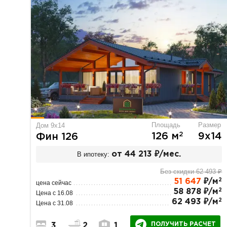
Площадь
Размер
Дом 9х14
2
126 м
9х14
Фин 126
В ипотеку:
от 44 213 ₽/мес.
Без скидки 62 493 ₽
2
51 647
₽/м
цена сейчас
2
58 878 ₽/м
Цена с 16.08
2
62 493 ₽/м
Цена с 31.08
ПОЛУЧИТЬ РАСЧЕТ
3
2
1