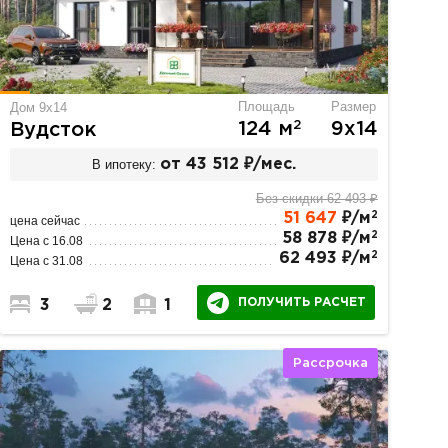
Площадь
Размер
Дом 9х14
2
124 м
9х14
Вудсток
В ипотеку:
от 43 512 ₽/мес.
Без скидки 62 493 ₽
2
51 647
₽/м
цена сейчас
2
58 878 ₽/м
Цена с 16.08
2
62 493 ₽/м
Цена с 31.08
ПОЛУЧИТЬ РАСЧЕТ
3
2
1
Рассрочка