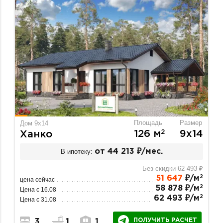
Площадь
Размер
Дом 9х14
2
126 м
9х14
Ханко
В ипотеку:
от 44 213 ₽/мес.
Без скидки 62 493 ₽
2
51 647
₽/м
цена сейчас
2
58 878 ₽/м
Цена с 16.08
2
62 493 ₽/м
Цена с 31.08
ПОЛУЧИТЬ РАСЧЕТ
3
1
1