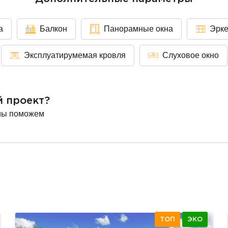
а
Балкон
Панорамные окна
Эрк
Эксплуатирумемая кровля
Слуховое окно
й проект?
мы поможем
ТОП
ЭКО