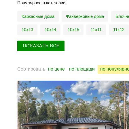
Популярное в категории
Каркасные дома
Фахверковые дома
Блочн
10х13
10х14
10х15
11х11
11х12
ПОКАЗАТЬ ВСЕ
Сортировать
по цене
по площади
по популярн