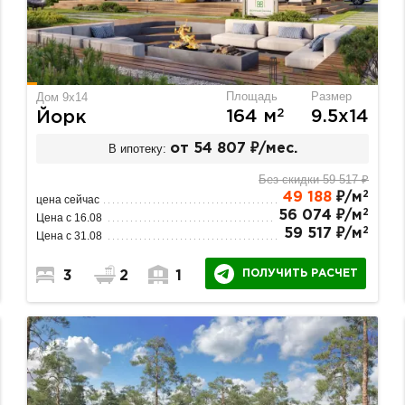
Площадь
Размер
Дом 9х14
2
164 м
9.5х14
Йорк
В ипотеку:
от 54 807 ₽/мес.
Без скидки 59 517 ₽
2
49 188
₽/м
цена сейчас
2
56 074 ₽/м
Цена с 16.08
2
59 517 ₽/м
Цена с 31.08
ПОЛУЧИТЬ РАСЧЕТ
3
2
1