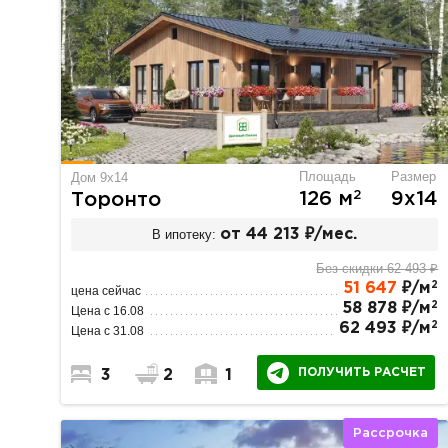
Площадь
Размер
Дом 9х14
2
126 м
9х14
Торонто
В ипотеку:
от 44 213 ₽/мес.
Без скидки 62 493 ₽
2
51 647
₽/м
цена сейчас
2
58 878 ₽/м
Цена с 16.08
2
62 493 ₽/м
Цена с 31.08
ПОЛУЧИТЬ РАСЧЕТ
3
2
1
Рассрочка