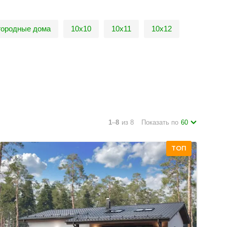
городные дома
10х10
10х11
10х12
1
–
8
из 8
Показать по
60
ТОП