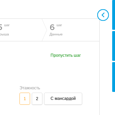
шаг
шаг
5
6
рыша
Данные
Пропустить шаг
Этажность
С мансардой
1
2