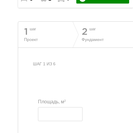
шаг
шаг
1
2
Проект
Фундамент
ШАГ 1 ИЗ 6
2
Площадь, м