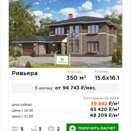
Площадь
Размер
Ривьера
2
350 м
15.6х16.1
В ипотеку:
от 94 743 ₽/мес.
Без скидки 48 209 ₽
2
39 842
₽/м
цена сейчас
2
45 420 ₽/м
Цена с 16.08
2
48 209 ₽/м
Цена с 31.08
ПОЛУЧИТЬ РАСЧЕТ
5
3
2