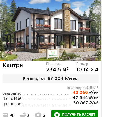
Площадь
Размер
Кантри
2
234.5 м
10.1х12.4
В ипотеку:
от 67 004 ₽/мес.
Без скидки 50 887 ₽
2
42 056
₽/м
цена сейчас
2
47 944 ₽/м
Цена с 16.08
2
50 887 ₽/м
Цена с 31.08
ПОЛУЧИТЬ РАСЧЕТ
4
3
2