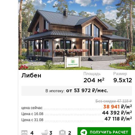
Площадь
Размер
Либен
2
204 м
9.5х12
В ипотеку:
от 53 972 ₽/мес.
Без скидки 47 118 ₽
2
38 941
₽/м
цена сейчас
2
44 392 ₽/м
Цена с 16.08
2
47 118 ₽/м
Цена с 31.08
ПОЛУЧИТЬ РАСЧЕТ
4
3
2