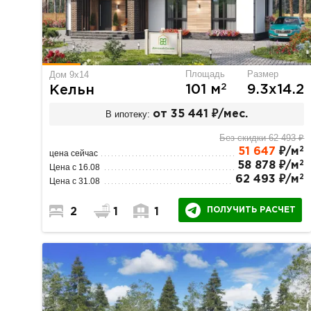
Площадь
Размер
Дом 9х14
2
101 м
9.3х14.2
Кельн
В ипотеку:
от 35 441 ₽/мес.
Без скидки 62 493 ₽
2
51 647
₽/м
цена сейчас
2
58 878 ₽/м
Цена с 16.08
2
62 493 ₽/м
Цена с 31.08
ПОЛУЧИТЬ РАСЧЕТ
2
1
1