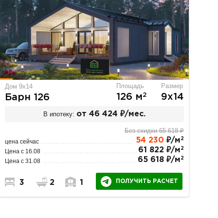
Площадь
Размер
Дом 9х14
2
126 м
9х14
Барн 126
В ипотеку:
от 46 424 ₽/мес.
Без скидки 65 618 ₽
2
54 230
₽/м
цена сейчас
2
61 822 ₽/м
Цена с 16.08
2
65 618 ₽/м
Цена с 31.08
ПОЛУЧИТЬ РАСЧЕТ
3
2
1