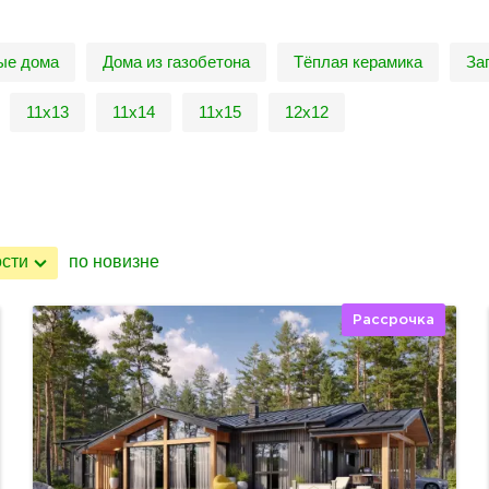
ые дома
Дома из газобетона
Тёплая керамика
За
11х13
11х14
11х15
12х12
ости
по новизне
Рассрочка