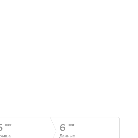
шаг
шаг
5
6
рыша
Данные