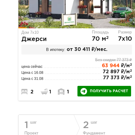
Площадь
Размер
Дом 7х10
2
70 м
7х10
Джерси
В ипотеку:
от 30 411 ₽/мес.
Без скидки 77 373 ₽
2
63 944
₽/м
цена сейчас
2
72 897 ₽/м
Цена с 16.08
2
77 373 ₽/м
Цена с 31.08
ПОЛУЧИТЬ РАСЧЕТ
2
1
1
шаг
шаг
1
2
Проект
Фундамент