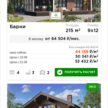
Площадь
Размер
Барни
2
215 м
9х12
В ипотеку:
от 64 504 ₽/мес.
Без скидки 53 432 ₽
2
44 159
₽/м
цена сейчас
2
50 341 ₽/м
Цена с 16.08
2
53 432 ₽/м
Цена с 31.08
ПОЛУЧИТЬ РАСЧЕТ
4
3
2
ЭКО