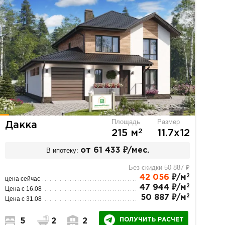
Площадь
Размер
Дакка
2
215 м
11.7х12
В ипотеку:
от 61 433 ₽/мес.
Без скидки 50 887 ₽
2
42 056
₽/м
цена сейчас
2
47 944 ₽/м
Цена с 16.08
2
50 887 ₽/м
Цена с 31.08
ПОЛУЧИТЬ РАСЧЕТ
5
2
2