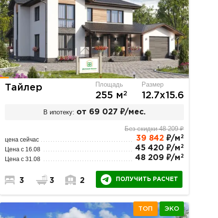
Площадь
Размер
Тайлер
2
255 м
12.7х15.6
В ипотеку:
от 69 027 ₽/мес.
Без скидки 48 209 ₽
2
39 842
₽/м
цена сейчас
2
45 420 ₽/м
Цена с 16.08
2
48 209 ₽/м
Цена с 31.08
ПОЛУЧИТЬ РАСЧЕТ
3
3
2
ТОП
ЭКО