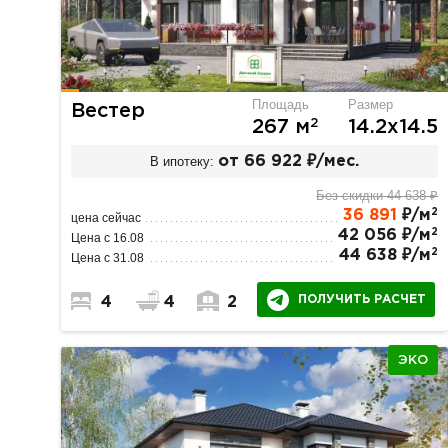
Площадь
Размер
Вестер
2
267 м
14.2х14.5
В ипотеку:
от 66 922 ₽/мес.
Без скидки 44 638 ₽
2
36 891
₽/м
цена сейчас
2
42 056 ₽/м
Цена с 16.08
2
44 638 ₽/м
Цена с 31.08
ПОЛУЧИТЬ РАСЧЕТ
4
4
2
ЭКО