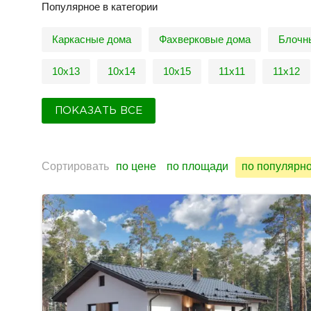
Популярное в категории
Каркасные дома
Фахверковые дома
Блочн
10х13
10х14
10х15
11х11
11х12
ПОКАЗАТЬ ВСЕ
Сортировать
по цене
по площади
по популярн