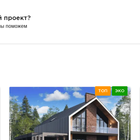
й проект?
мы поможем
ТОП
ЭКО