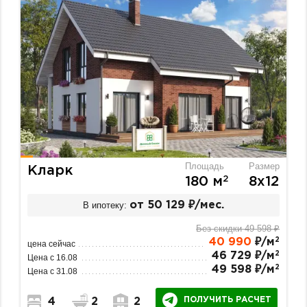
Площадь
Размер
Кларк
2
180 м
8х12
В ипотеку:
от 50 129 ₽/мес.
Без скидки 49 598 ₽
2
40 990
₽/м
цена сейчас
2
46 729 ₽/м
Цена с 16.08
2
49 598 ₽/м
Цена с 31.08
ПОЛУЧИТЬ РАСЧЕТ
4
2
2