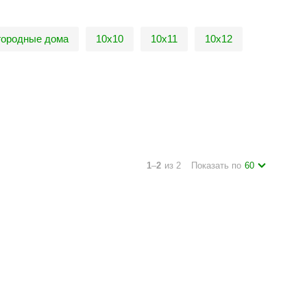
городные дома
10х10
10х11
10х12
1
–
2
из 2
Показать по
60