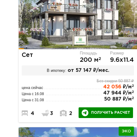
Площадь
Размер
Сет
2
200 м
9.6х11.4
В ипотеку:
от 57 147 ₽/мес.
Без скидки 50 887 ₽
2
42 056
₽/м
цена сейчас
2
47 944 ₽/м
Цена с 16.08
2
50 887 ₽/м
Цена с 31.08
ПОЛУЧИТЬ РАСЧЕТ
4
3
2
ЭКО