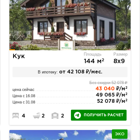
Площадь
Размер
Кук
2
144 м
8х9
В ипотеку:
от 42 108 ₽/мес.
Без скидки 52 078 ₽
2
43 040
₽/м
цена сейчас
2
49 065 ₽/м
Цена с 16.08
2
52 078 ₽/м
Цена с 31.08
ПОЛУЧИТЬ РАСЧЕТ
4
2
2
ЭКО