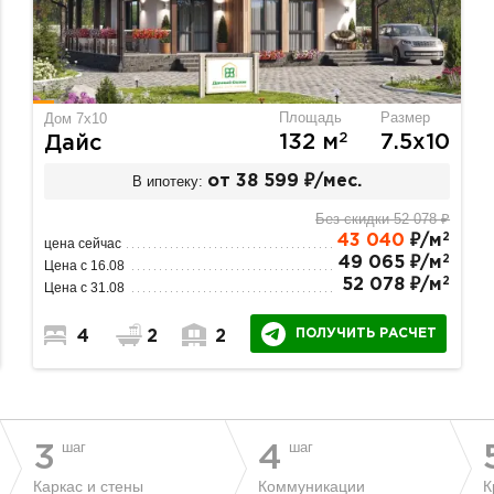
Площадь
Размер
Дом 7х10
2
132 м
7.5х10
Дайс
В ипотеку:
от 38 599 ₽/мес.
Без скидки 52 078 ₽
2
43 040
₽/м
цена сейчас
2
49 065 ₽/м
Цена с 16.08
2
52 078 ₽/м
Цена с 31.08
ПОЛУЧИТЬ РАСЧЕТ
4
2
2
шаг
шаг
3
4
Каркас и стены
Коммуникации
К