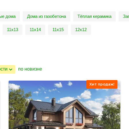
ые дома
Дома из газобетона
Тёплая керамика
За
11х13
11х14
11х15
12х12
ости
по новизне
Хит продаж!