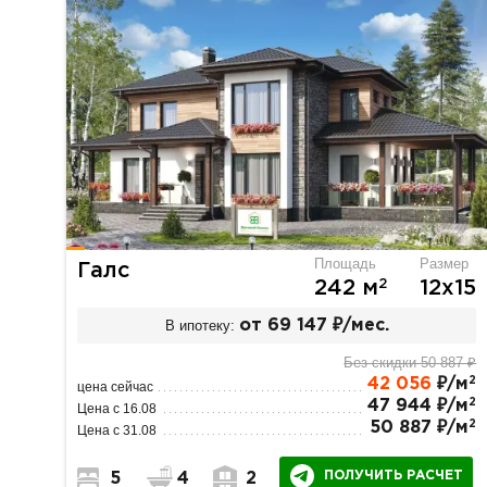
Площадь
Размер
Галс
2
242 м
12х15
В ипотеку:
от 69 147 ₽/мес.
Без скидки 50 887 ₽
2
42 056
₽/м
цена сейчас
2
47 944 ₽/м
Цена с 16.08
2
50 887 ₽/м
Цена с 31.08
ПОЛУЧИТЬ РАСЧЕТ
5
4
2