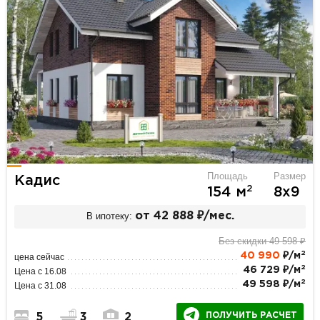
Площадь
Размер
Кадис
2
154 м
8х9
В ипотеку:
от 42 888 ₽/мес.
Без скидки 49 598 ₽
2
40 990
₽/м
цена сейчас
2
46 729 ₽/м
Цена с 16.08
2
49 598 ₽/м
Цена с 31.08
ПОЛУЧИТЬ РАСЧЕТ
5
3
2