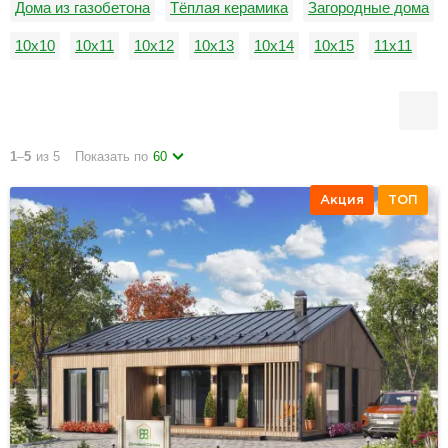
Дома из газобетона
Тёплая керамика
Загородные дома
10х10
10х11
10х12
10х13
10х14
10х15
11х11
11х12
11х13
11х14
11х15
12х12
1
–
5
из 5
Показать по
60
Акция
ТОП