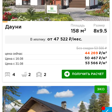
Площадь
Размер
Дауни
2
158 м
8х9.5
В ипотеку:
от 47 522 ₽/мес.
Без скидки 53 566 ₽
2
44 269
₽/м
цена сейчас
2
50 467 ₽/м
Цена с 16.08
2
53 566 ₽/м
Цена с 31.08
ПОЛУЧИТЬ РАСЧЕТ
4
2
2
ЭКО