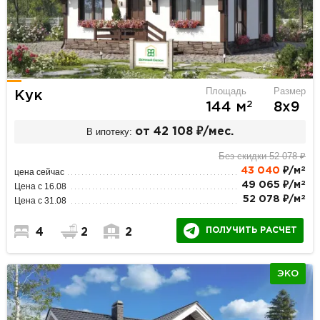
Площадь
Размер
Кук
2
144 м
8х9
В ипотеку:
от 42 108 ₽/мес.
Без скидки 52 078 ₽
2
43 040
₽/м
цена сейчас
2
49 065 ₽/м
Цена с 16.08
2
52 078 ₽/м
Цена с 31.08
ПОЛУЧИТЬ РАСЧЕТ
4
2
2
ЭКО