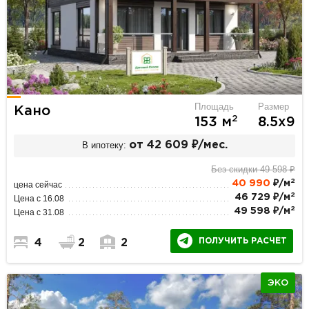
Площадь
Размер
Кано
2
153 м
8.5х9
В ипотеку:
от 42 609 ₽/мес.
Без скидки 49 598 ₽
2
40 990
₽/м
цена сейчас
2
46 729 ₽/м
Цена с 16.08
2
49 598 ₽/м
Цена с 31.08
ПОЛУЧИТЬ РАСЧЕТ
4
2
2
ЭКО