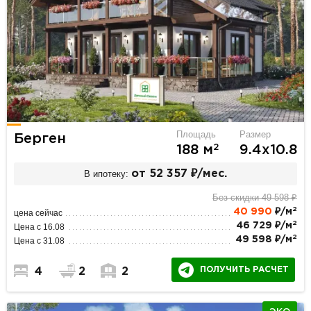
Площадь
Размер
Берген
2
188 м
9.4х10.8
В ипотеку:
от 52 357 ₽/мес.
Без скидки 49 598 ₽
2
40 990
₽/м
цена сейчас
2
46 729 ₽/м
Цена с 16.08
2
49 598 ₽/м
Цена с 31.08
ПОЛУЧИТЬ РАСЧЕТ
4
2
2