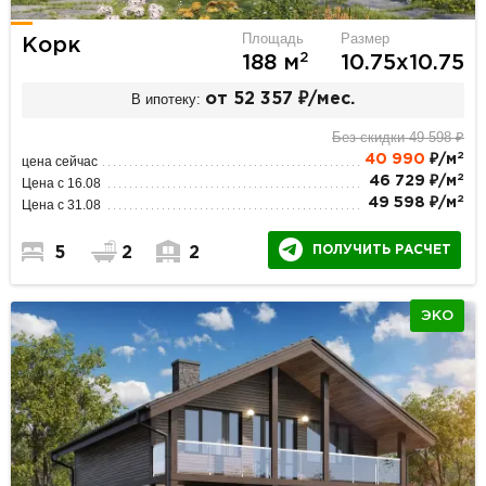
Площадь
Размер
Корк
2
188 м
10.75х10.75
В ипотеку:
от 52 357 ₽/мес.
Без скидки 49 598 ₽
2
40 990
₽/м
цена сейчас
2
46 729 ₽/м
Цена с 16.08
2
49 598 ₽/м
Цена с 31.08
ПОЛУЧИТЬ РАСЧЕТ
5
2
2
ЭКО