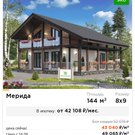
ЭКО
Площадь
Размер
Мерида
2
144 м
8х9
В ипотеку:
от 42 108 ₽/мес.
Без скидки 52 078 ₽
2
43 040
₽/м
цена сейчас
2
49 065 ₽/м
Цена с 16.08