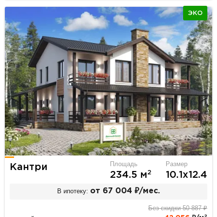
ЭКО
Площадь
Размер
Кантри
2
234.5 м
10.1х12.4
В ипотеку:
от 67 004 ₽/мес.
Без скидки 50 887 ₽
2