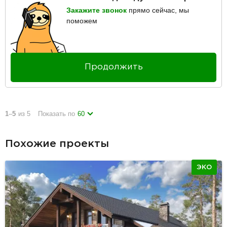
Закажите звонок
прямо сейчас, мы
поможем
Продолжить
1
–
5
из 5
Показать по
60
Похожие проекты
ЭКО