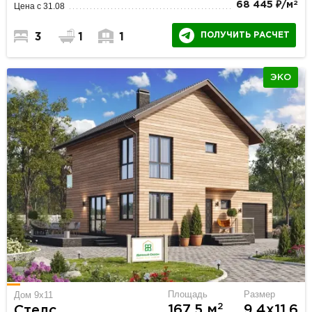
2
68 445 ₽/м
Цена с 31.08
ПОЛУЧИТЬ РАСЧЕТ
3
1
1
ЭКО
Площадь
Размер
Дом 9х11
2
167.5 м
9.4х11.6
Стелс