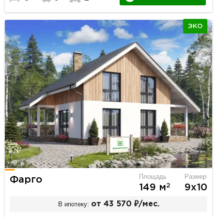
ЭКО
Площадь
Размер
Фарго
2
149 м
9х10
В ипотеку:
от 43 570 ₽/мес.