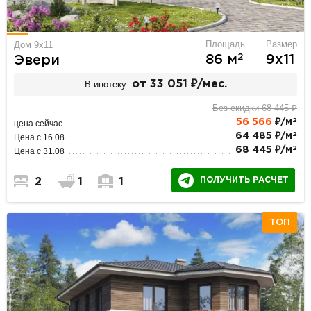
Площадь
Размер
Дом 9х11
2
86 м
9х11
Эвери
В ипотеку:
от 33 051 ₽/мес.
Без скидки 68 445 ₽
2
56 566
₽/м
цена сейчас
2
64 485 ₽/м
Цена с 16.08
2
68 445 ₽/м
Цена с 31.08
ПОЛУЧИТЬ РАСЧЕТ
2
1
1
ТОП