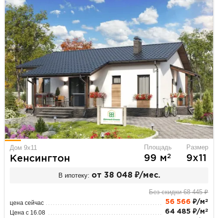
Площадь
Размер
Дом 9х11
2
99 м
9х11
Кенсингтон
В ипотеку:
от 38 048 ₽/мес.
Без скидки 68 445 ₽
2
56 566
₽/м
цена сейчас
2
64 485 ₽/м
Цена с 16.08