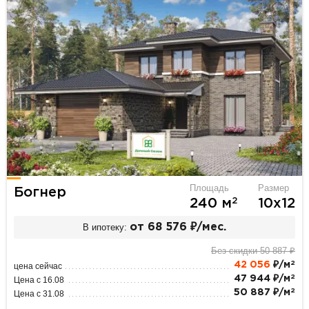
Площадь
Размер
Богнер
2
240 м
10х12
В ипотеку:
от 68 576 ₽/мес.
Без скидки 50 887 ₽
2
42 056
₽/м
цена сейчас
2
47 944 ₽/м
Цена с 16.08
2
50 887 ₽/м
Цена с 31.08