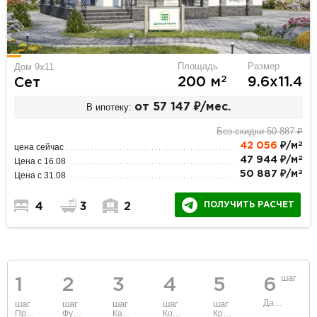
Площадь
Размер
Дом 9х11
2
200 м
9.6х11.4
Сет
В ипотеку:
от 57 147 ₽/мес.
Без скидки 50 887 ₽
2
42 056
₽/м
цена сейчас
2
47 944 ₽/м
Цена с 16.08
2
50 887 ₽/м
Цена с 31.08
ПОЛУЧИТЬ РАСЧЕТ
4
3
2
шаг
1
2
3
4
5
6
Данные
шаг
шаг
шаг
шаг
шаг
Проект
Фундамент
Каркас и стены
Коммуникации
Крыша