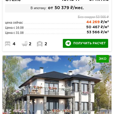
В ипотеку:
от 50 379 ₽/мес.
Без скидки 53 566 ₽
2
44 269
₽/м
цена сейчас
2
50 467 ₽/м
Цена с 16.08
2
53 566 ₽/м
Цена с 31.08
ПОЛУЧИТЬ РАСЧЕТ
4
2
2
ЭКО