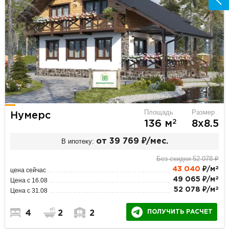
Площадь
Размер
Нумерс
2
136 м
8х8.5
В ипотеку:
от 39 769 ₽/мес.
Без скидки 52 078 ₽
2
43 040
₽/м
цена сейчас
2
49 065 ₽/м
Цена с 16.08
2
52 078 ₽/м
Цена с 31.08
ПОЛУЧИТЬ РАСЧЕТ
4
2
2