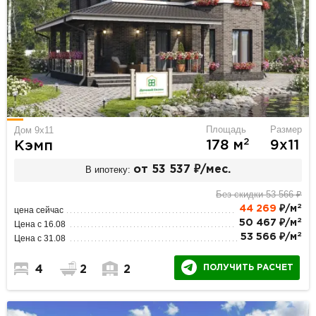
Площадь
Размер
Дом 9х11
2
178 м
9х11
Кэмп
В ипотеку:
от 53 537 ₽/мес.
Без скидки 53 566 ₽
2
44 269
₽/м
цена сейчас
2
50 467 ₽/м
Цена с 16.08
2
53 566 ₽/м
Цена с 31.08
ПОЛУЧИТЬ РАСЧЕТ
4
2
2