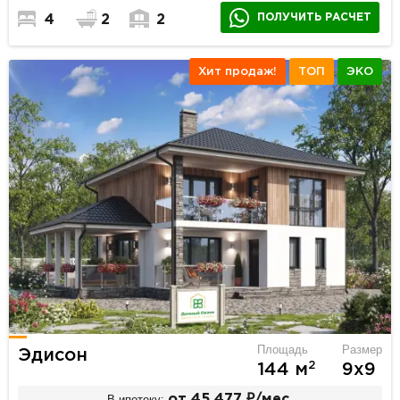
ПОЛУЧИТЬ РАСЧЕТ
4
2
2
Хит продаж!
ТОП
ЭКО
Площадь
Размер
Эдисон
2
144 м
9х9
В ипотеку:
от 45 477 ₽/мес.