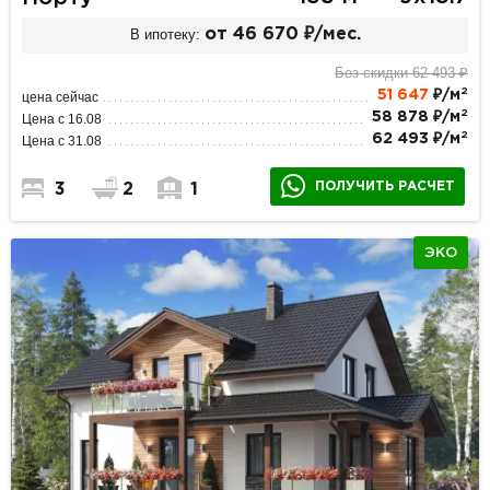
В ипотеку:
от 46 670 ₽/мес.
Без скидки 62 493 ₽
2
51 647
₽/м
цена сейчас
2
58 878 ₽/м
Цена с 16.08
2
62 493 ₽/м
Цена с 31.08
ПОЛУЧИТЬ РАСЧЕТ
3
2
1
ЭКО