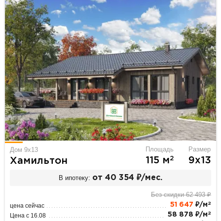
Площадь
Размер
Дом 9х13
2
115 м
9х13
Хамильтон
В ипотеку:
от 40 354 ₽/мес.
Без скидки 62 493 ₽
2
51 647
₽/м
цена сейчас
2
58 878 ₽/м
Цена с 16.08