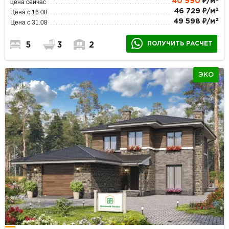
40 990
₽/м
цена сейчас
2
46 729 ₽/м
Цена с 16.08
2
49 598 ₽/м
Цена с 31.08
ПОЛУЧИТЬ РАСЧЕТ
5
3
2
ЭКО