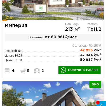
Площадь
Размер
Империя
2
213 м
11х11.2
В ипотеку:
от 60 861 ₽/мес.
Без скидки 50 887 ₽
2
42 056
₽/м
цена сейчас
2
47 944 ₽/м
Цена с 16.08
2
50 887 ₽/м
Цена с 31.08
ПОЛУЧИТЬ РАСЧЕТ
4
3
2
ЭКО