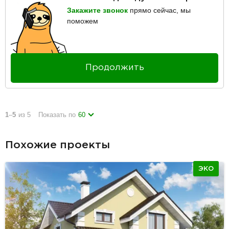
Закажите звонок
прямо сейчас, мы
поможем
Продолжить
1
–
5
из 5
Показать по
60
Похожие проекты
ЭКО