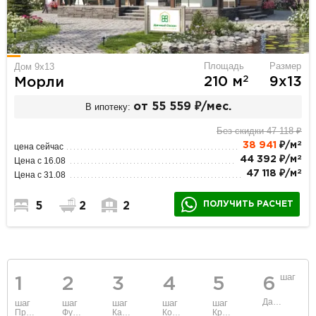
Площадь
Размер
Дом 9х13
2
210 м
9х13
Морли
В ипотеку:
от 55 559 ₽/мес.
Без скидки 47 118 ₽
2
38 941
₽/м
цена сейчас
2
44 392 ₽/м
Цена с 16.08
2
47 118 ₽/м
Цена с 31.08
ПОЛУЧИТЬ РАСЧЕТ
5
2
2
шаг
1
2
3
4
5
6
Данные
шаг
шаг
шаг
шаг
шаг
Проект
Фундамент
Каркас и стены
Коммуникации
Крыша