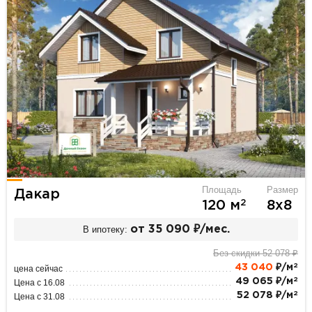
Площадь
Размер
Дакар
2
120 м
8х8
В ипотеку:
от 35 090 ₽/мес.
Без скидки 52 078 ₽
2
43 040
₽/м
цена сейчас
2
49 065 ₽/м
Цена с 16.08
2
52 078 ₽/м
Цена с 31.08