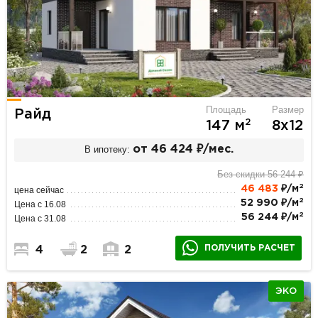
Площадь
Размер
Райд
2
147 м
8х12
В ипотеку:
от 46 424 ₽/мес.
Без скидки 56 244 ₽
2
46 483
₽/м
цена сейчас
2
52 990 ₽/м
Цена с 16.08
2
56 244 ₽/м
Цена с 31.08
ПОЛУЧИТЬ РАСЧЕТ
4
2
2
ЭКО