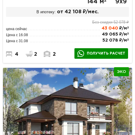
2
144 м
9х9
В ипотеку:
от 42 108 ₽/мес.
Без скидки 52 078 ₽
2
43 040
₽/м
цена сейчас
2
49 065 ₽/м
Цена с 16.08
2
52 078 ₽/м
Цена с 31.08
ПОЛУЧИТЬ РАСЧЕТ
4
2
2
ЭКО