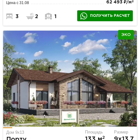
2
62 493 ₽/м
Цена с 31.08
ПОЛУЧИТЬ РАСЧЕТ
3
2
1
ЭКО
Площадь
Размер
Дом 9х13
2
133 м
9х13.7
Порту