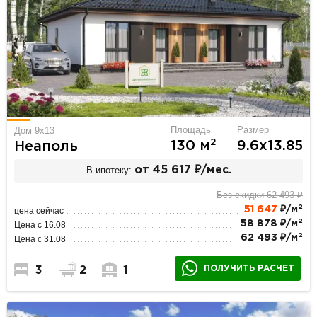
Площадь
Размер
Дом 9х13
2
130 м
9.6х13.85
Неаполь
В ипотеку:
от 45 617 ₽/мес.
Без скидки 62 493 ₽
2
51 647
₽/м
цена сейчас
2
58 878 ₽/м
Цена с 16.08
2
62 493 ₽/м
Цена с 31.08
ПОЛУЧИТЬ РАСЧЕТ
3
2
1