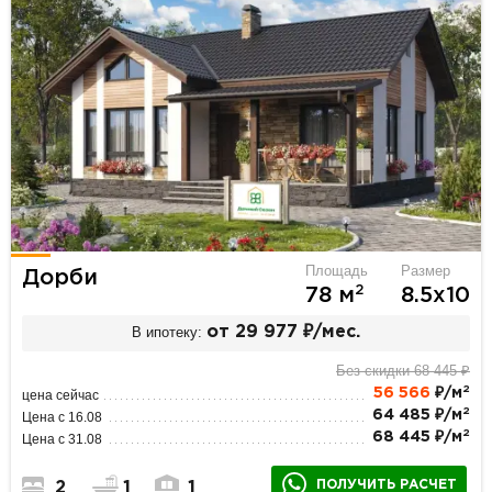
Площадь
Размер
Дорби
2
78 м
8.5х10
В ипотеку:
от 29 977 ₽/мес.
Без скидки 68 445 ₽
2
56 566
₽/м
цена сейчас
2
64 485 ₽/м
Цена с 16.08
2
68 445 ₽/м
Цена с 31.08
ПОЛУЧИТЬ РАСЧЕТ
2
1
1