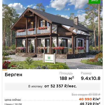
ЭКО
Площадь
Размер
Берген
2
188 м
9.4х10.8
В ипотеку:
от 52 357 ₽/мес.
Без скидки 49 598 ₽
2
40 990
₽/м
цена сейчас
2
46 729 ₽/м
Цена с 16.08