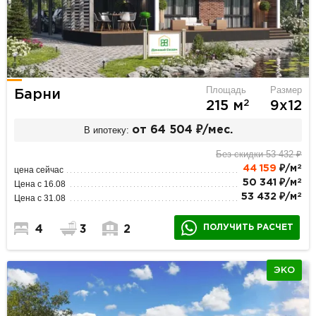
Площадь
Размер
Барни
2
215 м
9х12
В ипотеку:
от 64 504 ₽/мес.
Без скидки 53 432 ₽
2
44 159
₽/м
цена сейчас
2
50 341 ₽/м
Цена с 16.08
2
53 432 ₽/м
Цена с 31.08
ПОЛУЧИТЬ РАСЧЕТ
4
3
2
ЭКО