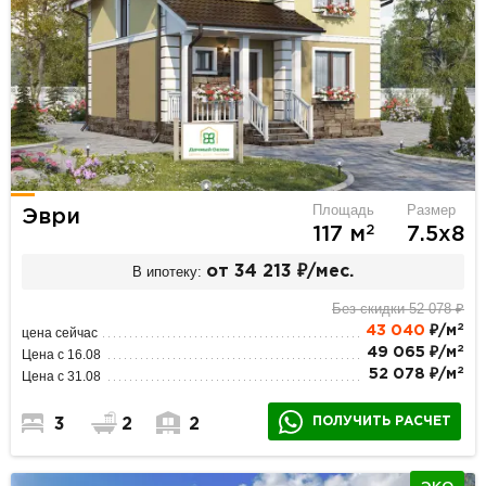
Площадь
Размер
Эври
2
117 м
7.5х8
В ипотеку:
от 34 213 ₽/мес.
Без скидки 52 078 ₽
2
43 040
₽/м
цена сейчас
2
49 065 ₽/м
Цена с 16.08
2
52 078 ₽/м
Цена с 31.08
ПОЛУЧИТЬ РАСЧЕТ
3
2
2