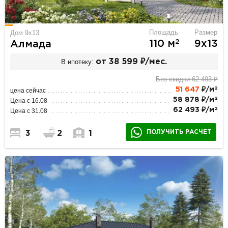
Площадь
Размер
Дом 9х13
2
110 м
9х13
Алмада
В ипотеку:
от 38 599 ₽/мес.
Без скидки 62 493 ₽
2
51 647
₽/м
цена сейчас
2
58 878 ₽/м
Цена с 16.08
2
62 493 ₽/м
Цена с 31.08
ПОЛУЧИТЬ РАСЧЕТ
3
2
1