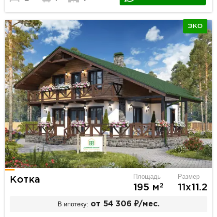
ЭКО
Площадь
Размер
Котка
2
195 м
11х11.2
В ипотеку:
от 54 306 ₽/мес.