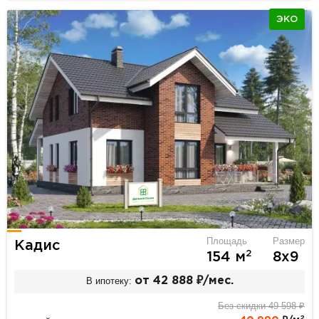
ЭКО
Площадь
Размер
Кадис
2
154 м
8х9
В ипотеку:
от 42 888 ₽/мес.
Без скидки 49 598 ₽
2