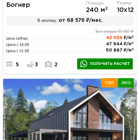
Площадь
Размер
Богнер
2
240 м
10х12
В ипотеку:
от 68 576 ₽/мес.
Без скидки 50 887 ₽
2
42 056
₽/м
цена сейчас
2
47 944 ₽/м
Цена с 16.08
2
50 887 ₽/м
Цена с 31.08
ПОЛУЧИТЬ РАСЧЕТ
5
3
2
ТОП
ЭКО