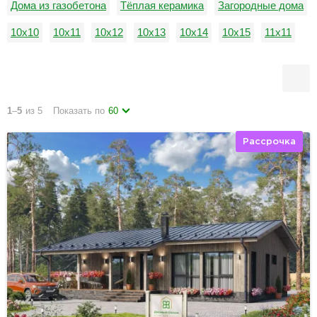
Дома из газобетона
Тёплая керамика
Загородные дома
10х10
10х11
10х12
10х13
10х14
10х15
11х11
11х12
11х13
11х14
11х15
12х12
1
–
5
из 5
Показать по
60
Рассрочка