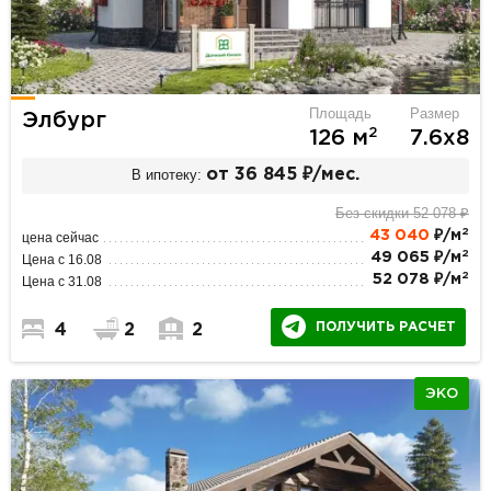
Площадь
Размер
Элбург
2
126 м
7.6х8
В ипотеку:
от 36 845 ₽/мес.
Без скидки 52 078 ₽
2
43 040
₽/м
цена сейчас
2
49 065 ₽/м
Цена с 16.08
2
52 078 ₽/м
Цена с 31.08
ПОЛУЧИТЬ РАСЧЕТ
4
2
2
ЭКО