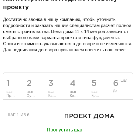
проекту
Достаточно звонка в нашу компанию, чтобы уточнить
подробности и заказать нашим специалистам расчет полной
сметы строительства. Цена дома 11 х 14 метров зависит от
выбранного вами варианта проекта и типа фундамента.
Сроки и стоимость указываются в договоре и не изменяются.
Для подписания договора приглашаем посетить наш офис.
шаг
1
2
3
4
5
6
Данные
шаг
шаг
шаг
шаг
шаг
Проект
Фундамент
Каркас и стены
Коммуникации
Крыша
ШАГ 1 ИЗ 6
ПРОЕКТ ДОМА
Пропустить шаг