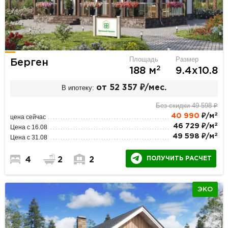
Площадь
Размер
Берген
2
188 м
9.4х10.8
В ипотеку:
от 52 357 ₽/мес.
Без скидки 49 598 ₽
2
40 990
₽/м
цена сейчас
2
46 729 ₽/м
Цена с 16.08
2
49 598 ₽/м
Цена с 31.08
ПОЛУЧИТЬ РАСЧЕТ
4
2
2
ЭКО