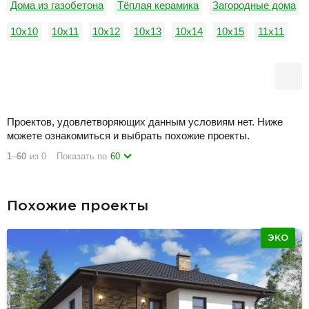
Дома из газобетона
Тёплая керамика
Загородные дома
10х10
10х11
10х12
10х13
10х14
10х15
11х11
11х12
11х13
11х15
12х12
12х13
Проектов, удовлетворяющих данным условиям нет. Ниже
можете ознакомиться и выбрать похожие проекты.
1
–
60
из 0
Показать по
60
Похожие проекты
ЭКО