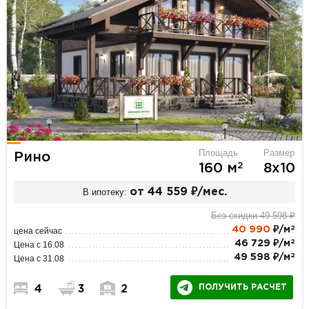
Площадь
Размер
Рино
2
160 м
8х10
В ипотеку:
от 44 559 ₽/мес.
Без скидки 49 598 ₽
2
40 990
₽/м
цена сейчас
2
46 729 ₽/м
Цена с 16.08
2
49 598 ₽/м
Цена с 31.08
ПОЛУЧИТЬ РАСЧЕТ
4
3
2