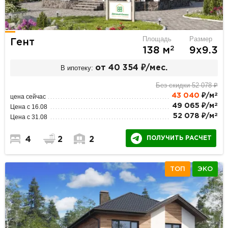
Площадь
Размер
Гент
2
138 м
9х9.3
В ипотеку:
от 40 354 ₽/мес.
Без скидки 52 078 ₽
2
43 040
₽/м
цена сейчас
2
49 065 ₽/м
Цена с 16.08
2
52 078 ₽/м
Цена с 31.08
ПОЛУЧИТЬ РАСЧЕТ
4
2
2
ТОП
ЭКО