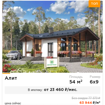
ТОП
Площадь
Размер
Алит
2
54 м
6х9
В ипотеку:
от 23 460 ₽/мес.
Без скидки 77 373 ₽
2
63 944
₽/м
цена сейчас