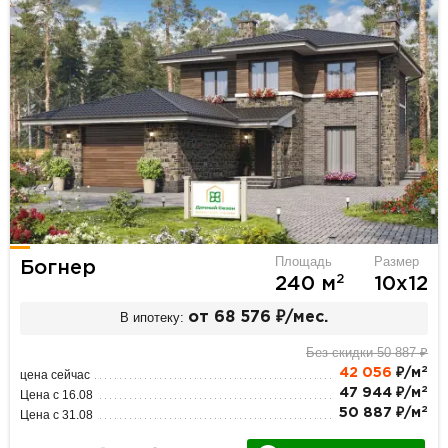
Площадь
Размер
Богнер
2
240 м
10х12
В ипотеку:
от 68 576 ₽/мес.
Без скидки 50 887 ₽
2
42 056
₽/м
цена сейчас
2
47 944 ₽/м
Цена с 16.08
2
50 887 ₽/м
Цена с 31.08