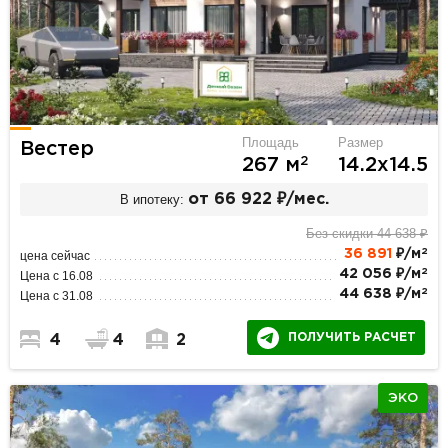
Площадь
Размер
Вестер
2
267 м
14.2х14.5
В ипотеку:
от 66 922 ₽/мес.
Без скидки 44 638 ₽
2
36 891
₽/м
цена сейчас
2
42 056 ₽/м
Цена с 16.08
2
44 638 ₽/м
Цена с 31.08
ПОЛУЧИТЬ РАСЧЕТ
4
4
2
ЭКО