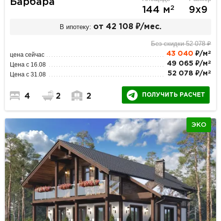
Барбара
2
144 м
9х9
В ипотеку:
от 42 108 ₽/мес.
Без скидки 52 078 ₽
2
43 040
₽/м
цена сейчас
2
49 065 ₽/м
Цена с 16.08
2
52 078 ₽/м
Цена с 31.08
ПОЛУЧИТЬ РАСЧЕТ
4
2
2
ЭКО