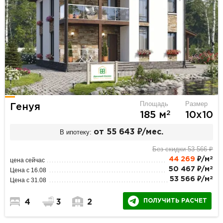
Площадь
Размер
Генуя
2
185 м
10х10
В ипотеку:
от 55 643 ₽/мес.
Без скидки 53 566 ₽
2
44 269
₽/м
цена сейчас
2
50 467 ₽/м
Цена с 16.08
2
53 566 ₽/м
Цена с 31.08
ПОЛУЧИТЬ РАСЧЕТ
4
3
2