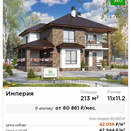
ЭКО
Площадь
Размер
Империя
2
213 м
11х11.2
В ипотеку:
от 60 861 ₽/мес.
Без скидки 50 887 ₽
2
42 056
₽/м
цена сейчас
2
47 944 ₽/м
Цена с 16.08