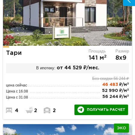
Площадь
Размер
Тари
2
141 м
8х9
В ипотеку:
от 44 529 ₽/мес.
Без скидки 56 244 ₽
2
46 483
₽/м
цена сейчас
2
52 990 ₽/м
Цена с 16.08
2
56 244 ₽/м
Цена с 31.08
ПОЛУЧИТЬ РАСЧЕТ
4
2
2
ЭКО