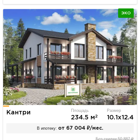
ЭКО
Площадь
Размер
Кантри
2
234.5 м
10.1х12.4
В ипотеку:
от 67 004 ₽/мес.
Без скидки 50 887 ₽