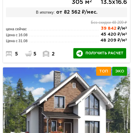
2
305 м
13.5х16.6
В ипотеку:
от 82 562 ₽/мес.
Без скидки 48 209 ₽
2
39 842
₽/м
цена сейчас
2
45 420 ₽/м
Цена с 16.08
2
48 209 ₽/м
Цена с 31.08
ПОЛУЧИТЬ РАСЧЕТ
5
5
2
ТОП
ЭКО