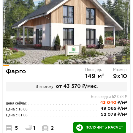
Площадь
Размер
Фарго
2
149 м
9х10
В ипотеку:
от 43 570 ₽/мес.
Без скидки 52 078 ₽
2
43 040
₽/м
цена сейчас
2
49 065 ₽/м
Цена с 16.08
2
52 078 ₽/м
Цена с 31.08
ПОЛУЧИТЬ РАСЧЕТ
5
1
2