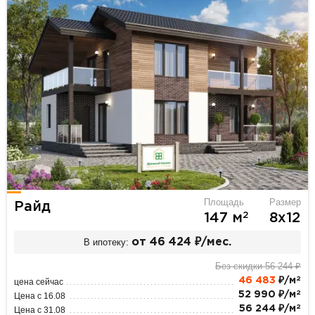
Площадь
Размер
Райд
2
147 м
8х12
В ипотеку:
от 46 424 ₽/мес.
Без скидки 56 244 ₽
2
46 483
₽/м
цена сейчас
2
52 990 ₽/м
Цена с 16.08
2
56 244 ₽/м
Цена с 31.08