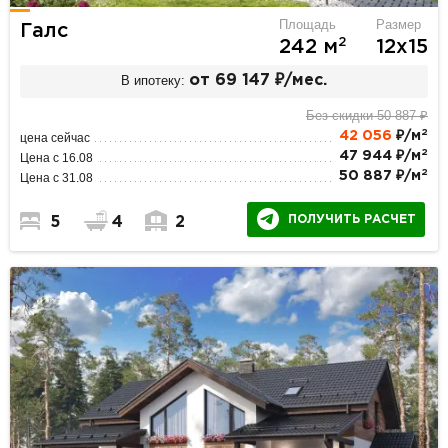
Площадь
Размер
Галс
2
242 м
12х15
В ипотеку:
от 69 147 ₽/мес.
Без скидки 50 887 ₽
2
42 056
₽/м
цена сейчас
2
47 944 ₽/м
Цена с 16.08
2
50 887 ₽/м
Цена с 31.08
ПОЛУЧИТЬ РАСЧЕТ
5
4
2