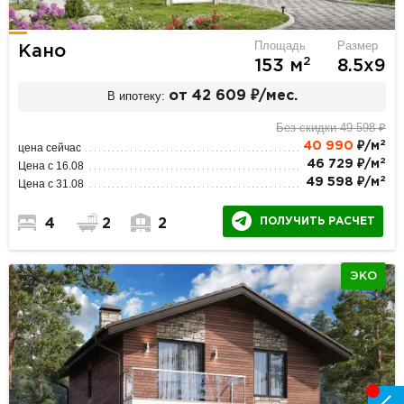
Площадь
Размер
Кано
2
153 м
8.5х9
В ипотеку:
от 42 609 ₽/мес.
Без скидки 49 598 ₽
2
40 990
₽/м
цена сейчас
2
46 729 ₽/м
Цена с 16.08
2
49 598 ₽/м
Цена с 31.08
ПОЛУЧИТЬ РАСЧЕТ
4
2
2
ЭКО