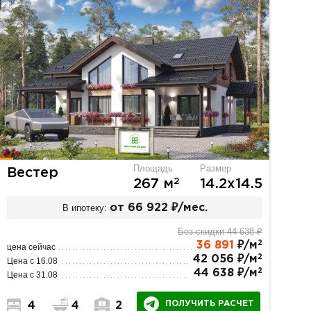
Площадь
Размер
Вестер
2
267 м
14.2х14.5
В ипотеку:
от 66 922 ₽/мес.
Без скидки 44 638 ₽
2
36 891
₽/м
цена сейчас
2
42 056 ₽/м
Цена с 16.08
2
44 638 ₽/м
Цена с 31.08
ПОЛУЧИТЬ РАСЧЕТ
4
4
2