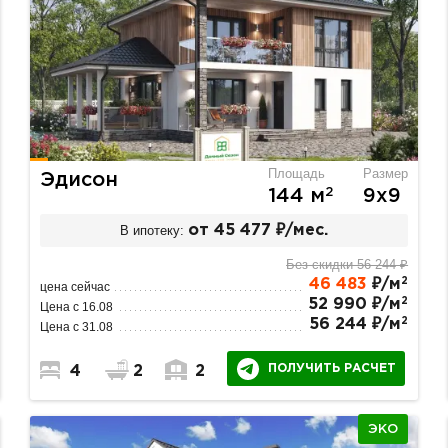
Площадь
Размер
Эдисон
2
144 м
9х9
В ипотеку:
от 45 477 ₽/мес.
Без скидки 56 244 ₽
2
46 483
₽/м
цена сейчас
2
52 990 ₽/м
Цена с 16.08
2
56 244 ₽/м
Цена с 31.08
ПОЛУЧИТЬ РАСЧЕТ
4
2
2
ЭКО