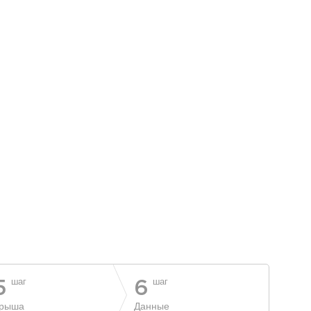
шаг
шаг
5
6
рыша
Данные