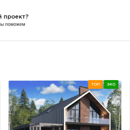
й проект?
мы поможем
ТОП
ЭКО