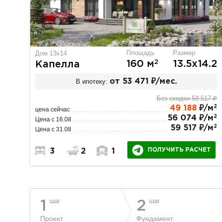
Площадь
Размер
Дом 13x14
2
160 м
13.5х14.2
Капелла
В ипотеку:
от 53 471 ₽/мес.
Без скидки 59 517 ₽
2
49 188
₽/м
цена сейчас
2
56 074 ₽/м
Цена с 16.08
2
59 517 ₽/м
Цена с 31.08
ПОЛУЧИТЬ РАСЧЕТ
3
2
1
шаг
шаг
1
2
Проект
Фундамент