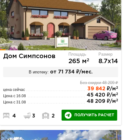
Площадь
Размер
Дом Симпсонов
2
265 м
8.7х14
В ипотеку:
от 71 734 ₽/мес.
Без скидки 48 209 ₽
2
39 842
₽/м
цена сейчас
2
45 420 ₽/м
Цена с 16.08
2
48 209 ₽/м
Цена с 31.08
ПОЛУЧИТЬ РАСЧЕТ
4
3
2