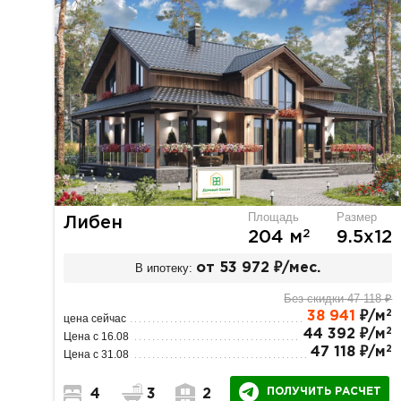
Площадь
Размер
Либен
2
204 м
9.5х12
В ипотеку:
от 53 972 ₽/мес.
Без скидки 47 118 ₽
2
38 941
₽/м
цена сейчас
2
44 392 ₽/м
Цена с 16.08
2
47 118 ₽/м
Цена с 31.08
ПОЛУЧИТЬ РАСЧЕТ
4
3
2