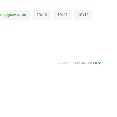
городные дома
10х10
10х11
10х12
1
–
2
из 2
Показать по
60