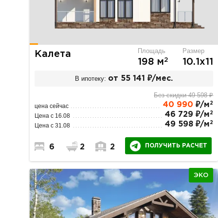
Площадь
Размер
Калета
2
198 м
10.1х11
В ипотеку:
от 55 141 ₽/мес.
Без скидки 49 598 ₽
2
40 990
₽/м
цена сейчас
2
46 729 ₽/м
Цена с 16.08
2
49 598 ₽/м
Цена с 31.08
ПОЛУЧИТЬ РАСЧЕТ
6
2
2
ЭКО