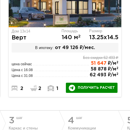
Площадь
Размер
Дом 13x14
2
140 м
13.25х14.5
Верт
В ипотеку:
от 49 126 ₽/мес.
Без скидки 62 493 ₽
2
51 647
₽/м
цена сейчас
2
58 878 ₽/м
Цена с 16.08
2
62 493 ₽/м
Цена с 31.08
ПОЛУЧИТЬ РАСЧЕТ
2
2
1
шаг
шаг
3
4
Каркас и стены
Коммуникации
К