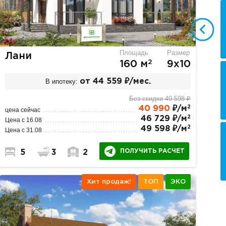
Площадь
Размер
Лани
2
160 м
9х10
В ипотеку:
от 44 559 ₽/мес.
Без скидки 49 598 ₽
2
40 990
₽/м
цена сейчас
2
46 729 ₽/м
Цена с 16.08
2
49 598 ₽/м
Цена с 31.08
ПОЛУЧИТЬ РАСЧЕТ
5
3
2
Хит продаж!
ТОП
ЭКО