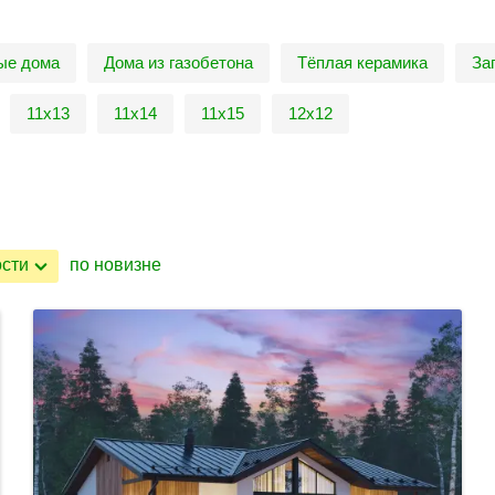
ые дома
Дома из газобетона
Тёплая керамика
За
11х13
11х14
11х15
12х12
ости
по новизне