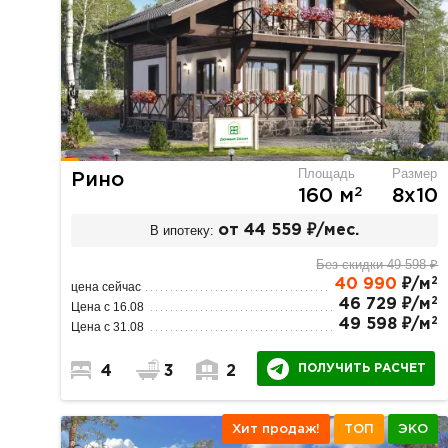
Площадь
Размер
Рино
2
160 м
8х10
В ипотеку:
от 44 559 ₽/мес.
Без скидки 49 598 ₽
2
40 990
₽/м
цена сейчас
2
46 729 ₽/м
Цена с 16.08
2
49 598 ₽/м
Цена с 31.08
ПОЛУЧИТЬ РАСЧЕТ
4
3
2
Хит продаж!
ТОП
ЭКО