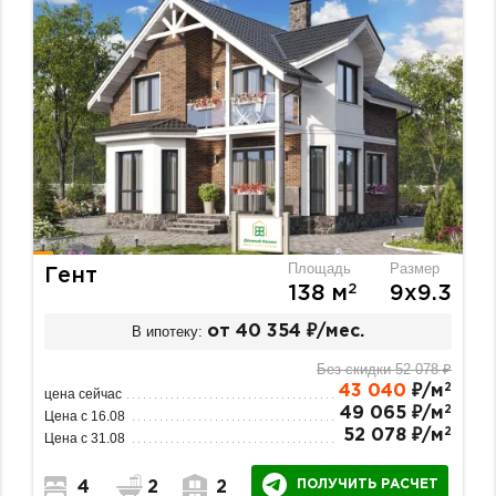
Площадь
Размер
Гент
2
138 м
9х9.3
В ипотеку:
от 40 354 ₽/мес.
Без скидки 52 078 ₽
2
43 040
₽/м
цена сейчас
2
49 065 ₽/м
Цена с 16.08
2
52 078 ₽/м
Цена с 31.08
ПОЛУЧИТЬ РАСЧЕТ
4
2
2