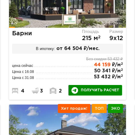
Площадь
Размер
Барни
2
215 м
9х12
В ипотеку:
от 64 504 ₽/мес.
Без скидки 53 432 ₽
2
44 159
₽/м
цена сейчас
2
50 341 ₽/м
Цена с 16.08
2
53 432 ₽/м
Цена с 31.08
ПОЛУЧИТЬ РАСЧЕТ
4
3
2
Хит продаж!
ТОП
ЭКО