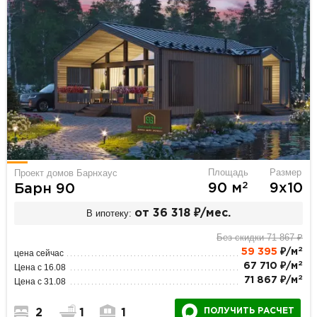
Площадь
Размер
Проект домов Барнхаус
2
90 м
9х10
Барн 90
В ипотеку:
от 36 318 ₽/мес.
Без скидки 71 867 ₽
2
59 395
₽/м
цена сейчас
2
67 710 ₽/м
Цена с 16.08
2
71 867 ₽/м
Цена с 31.08
ПОЛУЧИТЬ РАСЧЕТ
2
1
1