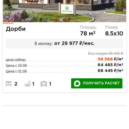
Площадь
Размер
Дорби
2
78 м
8.5х10
В ипотеку:
от 29 977 ₽/мес.
Без скидки 68 445 ₽
2
56 566
₽/м
цена сейчас
2
64 485 ₽/м
Цена с 16.08
2
68 445 ₽/м
Цена с 31.08
ПОЛУЧИТЬ РАСЧЕТ
2
1
1