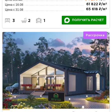
2
61 822 ₽/м
Цена с 16.08
2
65 618 ₽/м
Цена с 31.08
ПОЛУЧИТЬ РАСЧЕТ
3
2
1
Рассрочка