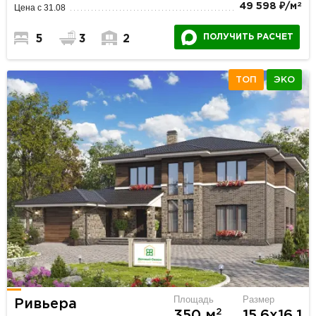
2
49 598 ₽/м
Цена с 31.08
ПОЛУЧИТЬ РАСЧЕТ
5
3
2
ТОП
ЭКО
Площадь
Размер
Ривьера
2
350 м
15.6х16.1