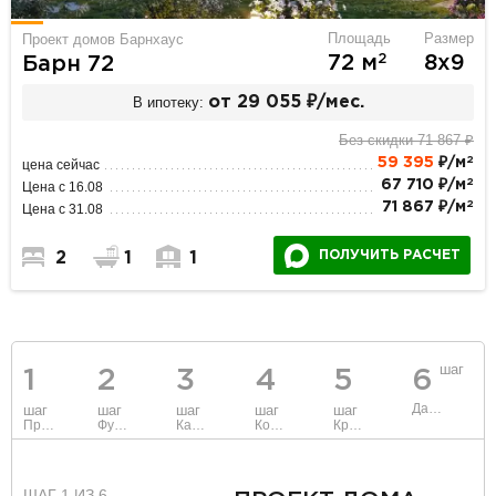
Площадь
Размер
Проект домов Барнхаус
2
72 м
8х9
Барн 72
В ипотеку:
от 29 055 ₽/мес.
Без скидки 71 867 ₽
2
59 395
₽/м
цена сейчас
2
67 710 ₽/м
Цена с 16.08
2
71 867 ₽/м
Цена с 31.08
ПОЛУЧИТЬ РАСЧЕТ
2
1
1
шаг
1
2
3
4
5
6
Данные
шаг
шаг
шаг
шаг
шаг
Проект
Фундамент
Каркас и стены
Коммуникации
Крыша
ШАГ 1 ИЗ 6