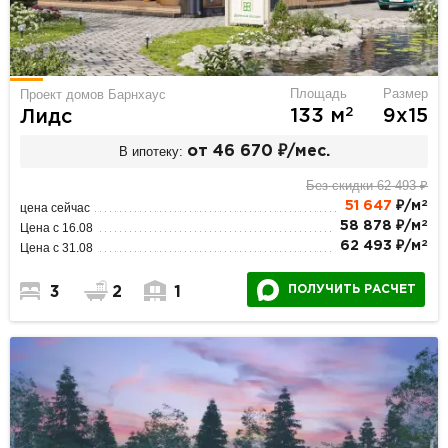
Площадь
Размер
Проект домов Барнхаус
2
133 м
9х15
Лидс
В ипотеку:
от 46 670 ₽/мес.
Без скидки 62 493 ₽
2
51 647
₽/м
цена сейчас
2
58 878 ₽/м
Цена с 16.08
2
62 493 ₽/м
Цена с 31.08
ПОЛУЧИТЬ РАСЧЕТ
3
2
1