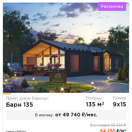
Рассрочка
Площадь
Размер
Проект домов Барнхаус
2
135 м
9х15
Барн 135
В ипотеку:
от 49 740 ₽/мес.
Без скидки 65 618 ₽
2
54 230
₽/м
цена сейчас