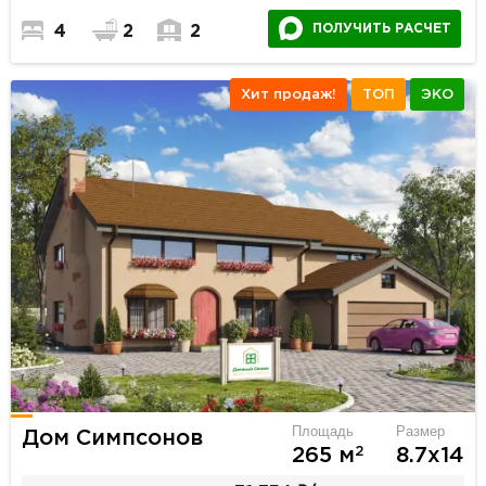
ПОЛУЧИТЬ РАСЧЕТ
4
2
2
Хит продаж!
ТОП
ЭКО
Площадь
Размер
Дом Симпсонов
2
265 м
8.7х14