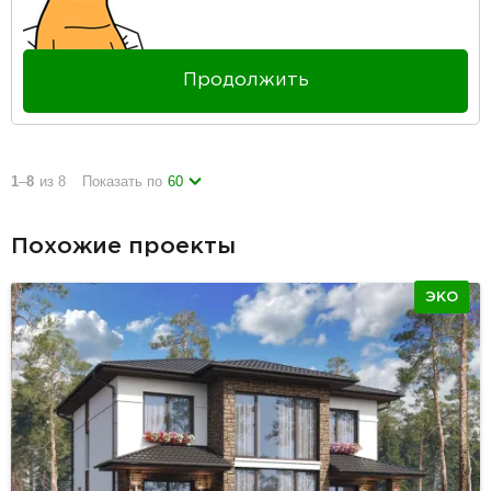
Продолжить
1
–
8
из 8
Показать по
60
Похожие проекты
ЭКО