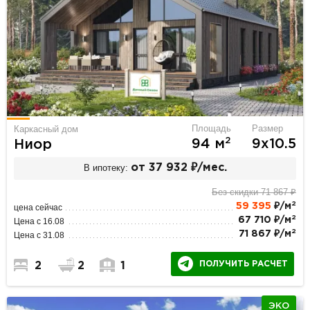
Площадь
Размер
Каркасный дом
2
94 м
9х10.5
Ниор
В ипотеку:
от 37 932 ₽/мес.
Без скидки 71 867 ₽
2
59 395
₽/м
цена сейчас
2
67 710 ₽/м
Цена с 16.08
2
71 867 ₽/м
Цена с 31.08
ПОЛУЧИТЬ РАСЧЕТ
2
2
1
ЭКО