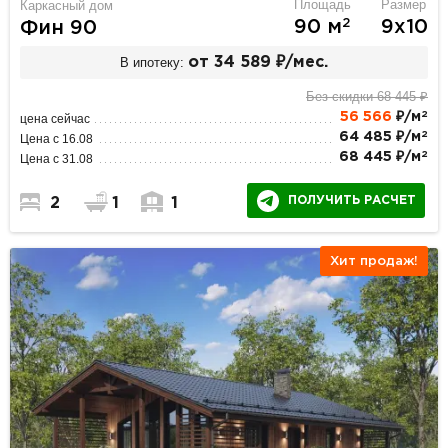
Площадь
Размер
Каркасный дом
2
90 м
9х10
Фин 90
В ипотеку:
от 34 589 ₽/мес.
Без скидки 68 445 ₽
2
56 566
₽/м
цена сейчас
2
64 485 ₽/м
Цена с 16.08
2
68 445 ₽/м
Цена с 31.08
ПОЛУЧИТЬ РАСЧЕТ
2
1
1
Хит продаж!