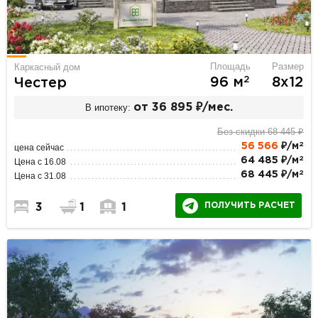
Площадь
Размер
Каркасный дом
2
96 м
8х12
Честер
В ипотеку:
от 36 895 ₽/мес.
Без скидки 68 445 ₽
2
56 566
₽/м
цена сейчас
2
64 485 ₽/м
Цена с 16.08
2
68 445 ₽/м
Цена с 31.08
ПОЛУЧИТЬ РАСЧЕТ
3
1
1