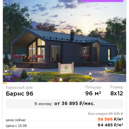
Площадь
Размер
Каркасный дом
2
96 м
8х12
Барнс 96
В ипотеку:
от 36 895 ₽/мес.
Без скидки 68 445 ₽
2
56 566
₽/м
цена сейчас
2
64 485 ₽/м
Цена с 16.08