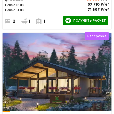
2
67 710 ₽/м
Цена с 16.08
2
71 867 ₽/м
Цена с 31.08
ПОЛУЧИТЬ РАСЧЕТ
2
1
1
Рассрочка