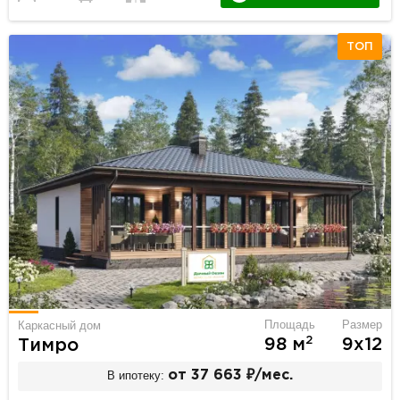
ТОП
Площадь
Размер
Каркасный дом
2
98 м
9х12
Тимро
В ипотеку:
от 37 663 ₽/мес.