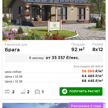
Площадь
Размер
Каркасный дом
2
92 м
8х12
Брага
В ипотеку:
от 35 357 ₽/мес.
Без скидки 68 445 ₽
2
56 566
₽/м
цена сейчас
2
64 485 ₽/м
Цена с 16.08
2
68 445 ₽/м
Цена с 31.08
ПОЛУЧИТЬ РАСЧЕТ
2
2
1
Рассрочка 2 года