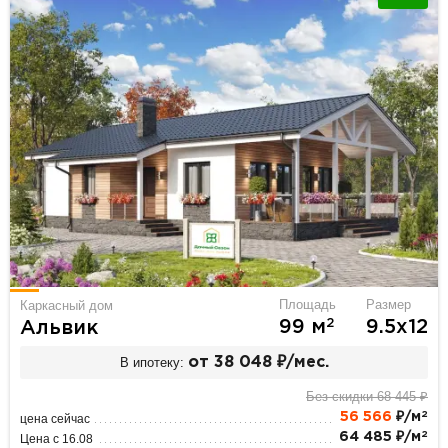
Площадь
Размер
Каркасный дом
2
99 м
9.5х12
Альвик
В ипотеку:
от 38 048 ₽/мес.
Без скидки 68 445 ₽
2
56 566
₽/м
цена сейчас
2
64 485 ₽/м
Цена с 16.08