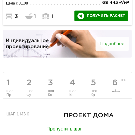
2
68 445 ₽/м
Цена с 31.08
ПОЛУЧИТЬ РАСЧЕТ
3
1
1
Индивидуальное
Подробнее
проектирование
шаг
1
2
3
4
5
6
Данные
шаг
шаг
шаг
шаг
шаг
Проект
Фундамент
Каркас и стены
Коммуникации
Крыша
ШАГ 1 ИЗ 6
ПРОЕКТ ДОМА
Пропустить шаг