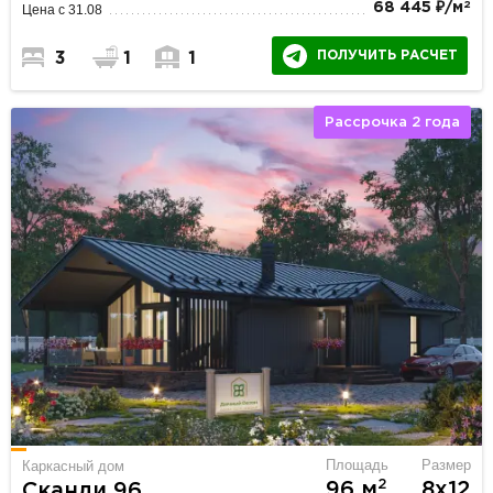
2
68 445 ₽/м
Цена с 31.08
ПОЛУЧИТЬ РАСЧЕТ
3
1
1
Рассрочка 2 года
Площадь
Размер
Каркасный дом
2
96 м
8х12
Сканди 96