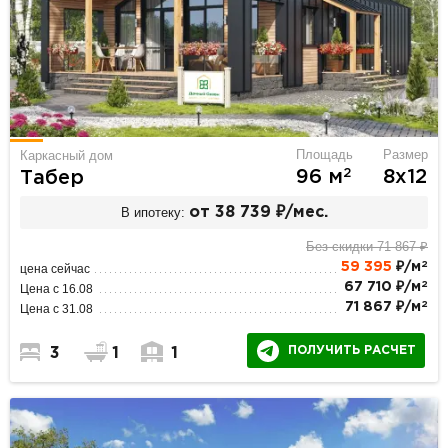
Площадь
Размер
Каркасный дом
2
96 м
8х12
Табер
В ипотеку:
от 38 739 ₽/мес.
Без скидки 71 867 ₽
2
59 395
₽/м
цена сейчас
2
67 710 ₽/м
Цена с 16.08
2
71 867 ₽/м
Цена с 31.08
ПОЛУЧИТЬ РАСЧЕТ
3
1
1