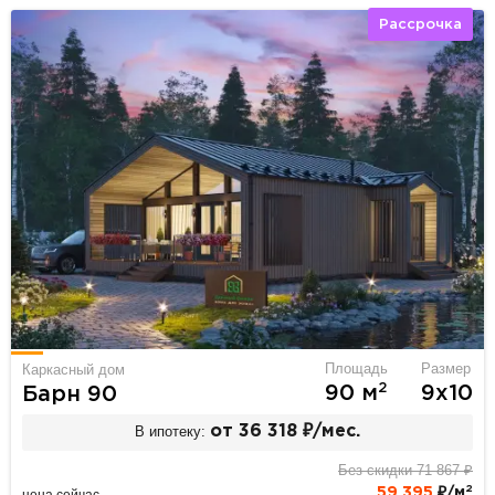
Рассрочка
Площадь
Размер
Каркасный дом
2
90 м
9х10
Барн 90
В ипотеку:
от 36 318 ₽/мес.
Без скидки 71 867 ₽
2
59 395
₽/м
цена сейчас