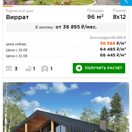
Площадь
Размер
Каркасный дом
2
96 м
8х12
Виррат
В ипотеку:
от 36 895 ₽/мес.
Без скидки 68 445 ₽
2
56 566
₽/м
цена сейчас
2
64 485 ₽/м
Цена с 16.08
2
68 445 ₽/м
Цена с 31.08
ПОЛУЧИТЬ РАСЧЕТ
3
1
1