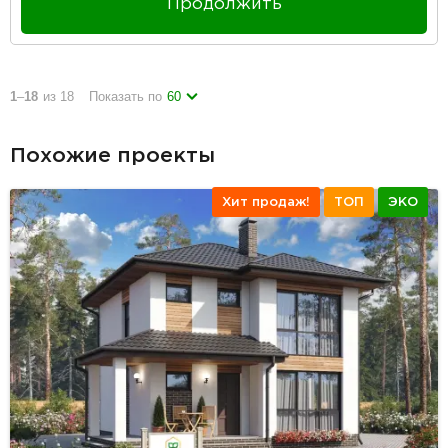
Продолжить
1
–
18
из 18
Показать по
60
Похожие проекты
Хит продаж!
ТОП
ЭКО