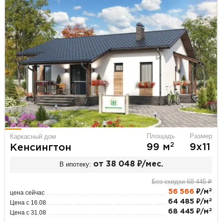
Площадь
Размер
Каркасный дом
2
99 м
9х11
Кенсингтон
В ипотеку:
от 38 048 ₽/мес.
Без скидки 68 445 ₽
2
56 566
₽/м
цена сейчас
2
64 485 ₽/м
Цена с 16.08
2
68 445 ₽/м
Цена с 31.08