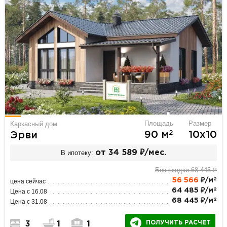
Площадь
Размер
Каркасный дом
2
90 м
10х10
Эрви
В ипотеку:
от 34 589 ₽/мес.
Без скидки 68 445 ₽
2
56 566
₽/м
цена сейчас
2
64 485 ₽/м
Цена с 16.08
2
68 445 ₽/м
Цена с 31.08
ПОЛУЧИТЬ РАСЧЕТ
3
1
1