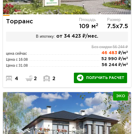
Площадь
Размер
Торранс
2
109 м
7.5х7.5
В ипотеку:
от 34 423 ₽/мес.
Без скидки 56 244 ₽
2
46 483
₽/м
цена сейчас
2
52 990 ₽/м
Цена с 16.08
2
56 244 ₽/м
Цена с 31.08
ПОЛУЧИТЬ РАСЧЕТ
4
2
2
ЭКО