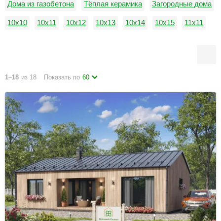
Дома из газобетона
Тёплая керамика
Загородные дома
10х10
10х11
10х12
10х13
10х14
10х15
11х11
11х12
11х13
11х14
11х15
12х12
1
–
18
из 18
Показать по
60