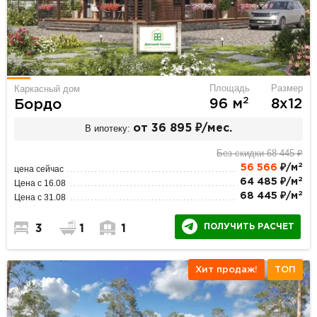
Площадь
Размер
Каркасный дом
2
96 м
8х12
Бордо
В ипотеку:
от 36 895 ₽/мес.
Без скидки 68 445 ₽
2
56 566
₽/м
цена сейчас
2
64 485 ₽/м
Цена с 16.08
2
68 445 ₽/м
Цена с 31.08
ПОЛУЧИТЬ РАСЧЕТ
3
1
1
Хит продаж!
ТОП