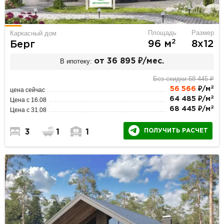
Площадь
Размер
Каркасный дом
2
96 м
8х12
Берг
В ипотеку:
от 36 895 ₽/мес.
Без скидки 68 445 ₽
2
56 566
₽/м
цена сейчас
2
64 485 ₽/м
Цена с 16.08
2
68 445 ₽/м
Цена с 31.08
ПОЛУЧИТЬ РАСЧЕТ
3
1
1