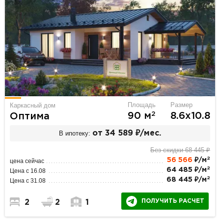
Площадь
Размер
Каркасный дом
2
90 м
8.6х10.8
Оптима
В ипотеку:
от 34 589 ₽/мес.
Без скидки 68 445 ₽
2
56 566
₽/м
цена сейчас
2
64 485 ₽/м
Цена с 16.08
2
68 445 ₽/м
Цена с 31.08
ПОЛУЧИТЬ РАСЧЕТ
2
2
1