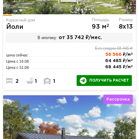
Площадь
Размер
Каркасный дом
2
93 м
8х13
Йоли
В ипотеку:
от 35 742 ₽/мес.
Без скидки 68 445 ₽
2
56 566
₽/м
цена сейчас
2
64 485 ₽/м
Цена с 16.08
2
68 445 ₽/м
Цена с 31.08
ПОЛУЧИТЬ РАСЧЕТ
2
1
1
Рассрочка